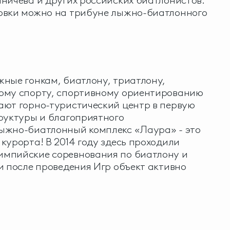
ничева и других российских биатлонистов.
овки можно на трибуне лыжно-биатлонного
ные гонкам, биатлону, триатлону,
ому спорту, спортивному ориентированию
ают горно-туристический центр в первую
руктуры и благоприятного
ыжно-биатлонный комплекс «Лаура» - это
курорта! В 2014 году здесь проходили
мпийские соревнования по биатлону и
и после проведения Игр объект активно