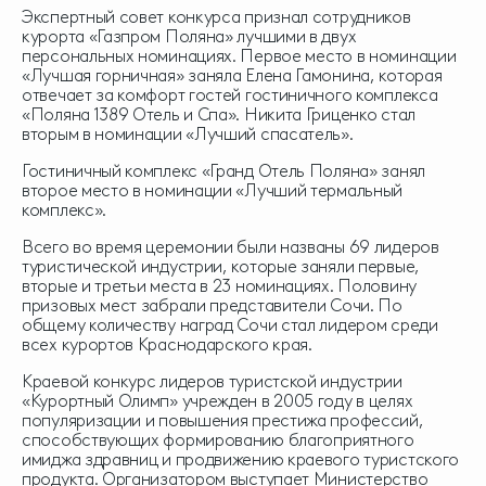
Экспертный совет конкурса признал сотрудников
курорта «Газпром Поляна» лучшими в двух
персональных номинациях. Первое место в номинации
«Лучшая горничная» заняла Елена Гамонина, которая
отвечает за комфорт гостей гостиничного комплекса
«Поляна 1389 Отель и Спа». Никита Гриценко стал
вторым в номинации «Лучший спасатель».
Гостиничный комплекс «Гранд Отель Поляна» занял
второе место в номинации «Лучший термальный
комплекс».
Всего во время церемонии были названы 69 лидеров
туристической индустрии, которые заняли первые,
вторые и третьи места в 23 номинациях. Половину
призовых мест забрали представители Сочи. По
общему количеству наград Сочи стал лидером среди
всех курортов Краснодарского края.
Краевой конкурс лидеров туристской индустрии
«Курортный Олимп» учрежден в 2005 году в целях
популяризации и повышения престижа профессий,
способствующих формированию благоприятного
имиджа здравниц и продвижению краевого туристского
продукта. Организатором выступает Министерство