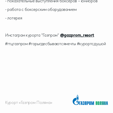
- показательные выступления боксеров – юниоров
- работа с боксерским оборудованием
- лотерея
Инстаграм курорта "Газпром"
@
gazprom_resort
#гтцгазпром #горыгдесбываютсямечты #курортсдушой
Курорт «Газпром Поляна»