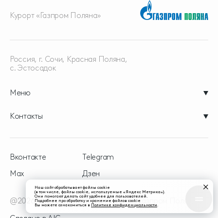
Курорт «Газпром Поляна»
Россия, г. Сочи, Красная
Поляна,
с. Эстосадок
Меню
Контакты
Вконтакте
Telegram
Max
Дзен
Наш сайт обрабатывает файлы cookie
(в том числе, файлы cookie, используемые «Яндекс Метрика»).
Они помогают делать сайт удобнее для пользователей.
@2026 - официальный сайт курорта Газпром Поляна
Подробнее про обработку и хранение файлов cookie
Вы можете ознакомиться в
Политике конфиденциальности
.