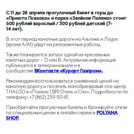
С 11 до 28 апреля прогулочный билет в горы до
«Приюта Псехако» и парка «Зелёная Поляна» стоит
600 рублей взрослый / 300 рублей детский (7-
14 лет).
В этот период канатные дороги на Альпике и Лауре
(кроме А/А1) уйдут на регламентные работы.
Также планируется запуск одной из кресельных
канатных дорог – D или В. Актуальная информация
публикуется в телеграм-канале и в
сообществе
ВКонтакте «Курорт Газпром».
Рекомендуем воспользоваться сниженной ценой на
канатную дорогу и посетить монобрендовый спа-центр
THALGO в «Поляна 1389 Отель и Спа». Подробности по
телефону: +7 (862) 259-50-81.
Приобретайте прогулочные билеты и бронируйте отели
по специальным ценам в онлайн-сервисе
POLYANA
SHOP.