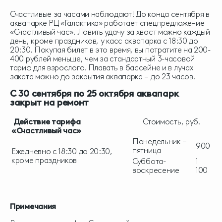
Счастливые за часами наблюдают! До конца сентября в
аквапарке РЦ «Галактика» работает спецпредложение
«Счастливый час». Ловить удачу за хвост можно каждый
день, кроме праздников, у касс аквапарка с 18:30 до
20:30. Покупая билет в это время, вы потратите на 200-
400 рублей меньше, чем за стандартный 3-часовой
тариф для взрослого. Плавать в бассейне и в лучах
заката можно до закрытия аквапарка – до 23 часов.
С 30 сентября по 25 октября аквапарк
закрыт на ремонт
Действие тарифа
Стоимость, руб.
«Счастливый час»
Понедельник –
900
пятница
Ежедневно с 18:30 до 20:30,
кроме праздников
Суббота-
1
воскресение
100
Примечания