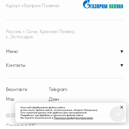
Курорт «Газпром Поляна»
Россия, г. Сочи, Красная
Поляна,
с. Эстосадок
Меню
Контакты
Вконтакте
Telegram
Max
Дзен
Наш сайт обрабатывает файлы cookie
(в том числе, файлы cookie, используемые «Яндекс Метрика»).
Они помогают делать сайт удобнее для пользователей.
@2026 - официальный сайт курорта Газпром Поляна
Подробнее про обработку и хранение файлов cookie
Вы можете ознакомиться в
Политике конфиденциальности
.
Сделано в
AIC.