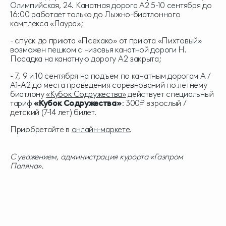
Олимпийская, 24. Канатная дорога А2 5-10 сентября до
16:00 работает только до Лыжно-биатлонного
комплекса «Лаура»;
- спуск до приюта «Псехако» от приюта «Пихтовый»
возможен пешком с низовья канатной дороги Н.
Посадка на канатную дорогу А2 закрыта;
- 7, 9 и 10 сентября на подъем по канатным дорогам А /
А1-А2 до места проведения соревнований по летнему
биатлону
«Кубок Содружества»
действует специальный
тариф
«Кубок Содружества»
: 300₽ взрослый /
детский (7-14 лет) билет.
Приобретайте в
онлайн-маркете
.
С уважением, администрация курорта «Газпром
Поляна».