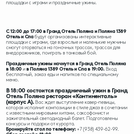
площадки с играми и праздничные ужины.
С 12:00 до 17:00 в Гранд Отель Поляна и Поляна 1389
Отель и Спа
будут организованы интерактивные
площадки с играми, где взрослые и маленькие мужчины
смогут оторваться на гоночных трассах, трассах для
внедорожников, поиграть в танковый бой.
Праздничные ужины начнутся в Гранд Отель Поляна
в 18:00
и
в Поляна 1389 Отель и Спа в 19:00.
Вход
бесплатный, заказ еды и напитков по специальному
меню.
В 18:00 состоится праздничный ужин в Гранд
Отель Поляна ресторан «Континенталь»
(корпус А).
Вас ждет выступление кавер-певицы,
которая исполнит композиции в стиле джаз в сочетании
с известными мировыми хитами, саксофонист и
зажигательный светодиодный балет. Подготовлены
конкурсы и подарки от курорта.
Бронируйте стол по телефону:
+7 (938) 439-62-99.