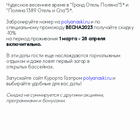
Чудесное весеннее время в "Гранд Отель Поляна"5* и
"Поляна 1389 Отель и Спа"5*.
Забронируйте номер на
polyanaski.ru
и по
специальному промокоду
ВЕСНА2023
получайте скидку
-10%
на период проживания
1 марта - 28 апреля
включительно.
В эти даты гости еще наслаждаются горнолыжным
отдыхом и даже ловят первый загар в
открытых бассейнах.
Запускайте сайт Курорта Газпром
polyanaski.ru
и
выбирайте удобные для вас даты!
Скидка не суммируется с другими акциями,
программами и бонусами.