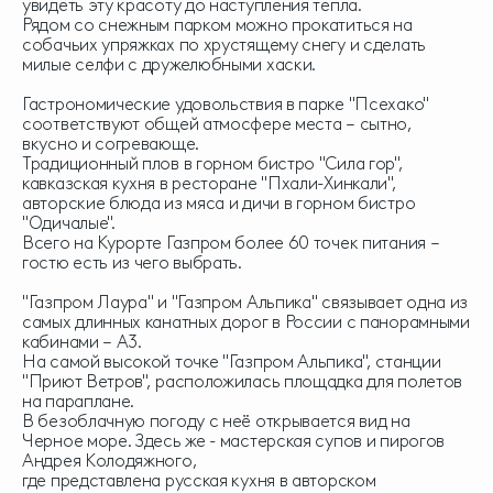
увидеть эту красоту до наступления тепла.
Рядом со снежным парком можно прокатиться на
собачьих упряжках по хрустящему снегу и сделать
милые селфи с дружелюбными хаски.
Гастрономические удовольствия в парке "Псехако"
соответствуют общей атмосфере места – сытно,
вкусно и согревающе.
Традиционный плов в горном бистро "Сила гор",
кавказская кухня в ресторане "Пхали-Хинкали",
авторские блюда из мяса и дичи в горном бистро
"Одичалые".
Всего на Курорте Газпром более 60 точек питания –
гостю есть из чего выбрать.
"Газпром Лаура" и "Газпром Альпика" связывает одна из
самых длинных канатных дорог в России с панорамными
кабинами – А3.
На самой высокой точке "Газпром Альпика", станции
"Приют Ветров", расположилась площадка для полетов
на параплане.
В безоблачную погоду с неё открывается вид на
Черное море. Здесь же - мастерская супов и пирогов
Андрея Колодяжного,
где представлена русская кухня в авторском