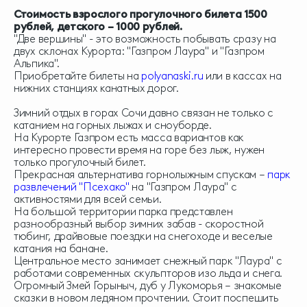
Стоимость взрослого прогулочного билета 1500
рублей, детского – 1000 рублей.
"Две вершины" - это возможность побывать сразу на
двух склонах Курорта: "Газпром Лаура" и "Газпром
Альпика".
Приобретайте билеты на
polyanaski.ru
или в кассах на
нижних станциях канатных дорог.
Зимний отдых в горах Сочи давно связан не только с
катанием на горных лыжах и сноуборде.
На Курорте Газпром есть масса вариантов как
интересно провести время на горе без лыж, нужен
только прогулочный билет.
Прекрасная альтернатива горнолыжным спускам –
парк
развлечений "Псехако"
на "Газпром Лаура" с
активностями для всей семьи.
На большой территории парка представлен
разнообразный выбор зимних забав - скоростной
тюбинг, драйвовые поездки на снегоходе и веселые
катания на банане.
Центральное место занимает снежный парк "Лаура" с
работами современных скульпторов изо льда и снега.
Огромный Змей Горыныч, дуб у Лукоморья – знакомые
сказки в новом ледяном прочтении. Стоит поспешить