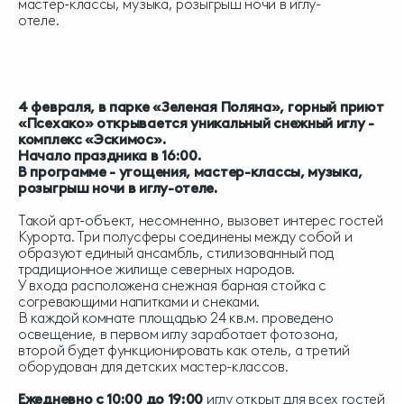
мастер-классы, музыка, розыгрыш ночи в иглу-
отеле.
4 февраля, в парке «Зеленая Поляна», горный приют
«Псехако» открывается уникальный снежный иглу -
комплекс «Эскимос».
Начало праздника в 16:00.
В программе - угощения, мастер-классы, музыка,
розыгрыш ночи в иглу-отеле.
Такой арт-объект, несомненно, вызовет интерес гостей
Курорта. Три полусферы соединены между собой и
образуют единый ансамбль, стилизованный под
традиционное жилище северных народов.
У входа расположена снежная барная стойка с
согревающими напитками и снеками.
В каждой комнате площадью 24 кв.м. проведено
освещение, в первом иглу заработает фотозона,
второй будет функционировать как отель, а третий
оборудован для детских мастер-классов.
Ежедневно с 10:00 до 19:00
иглу открыт для всех гостей