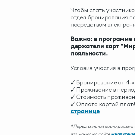
Чтобы стать участник
отдел бронирования по 
посредством электрон
Важно: в программе 
держатели карт "Мир
лояльности.
Условия участия в про
✓ Бронирование от 4-х
✓ Проживание в период
✓ Стоимость проживани
✓ Оплата картой плат
странице
* Перед оплатой карта должна 
это можно на сайте
мирпутеше