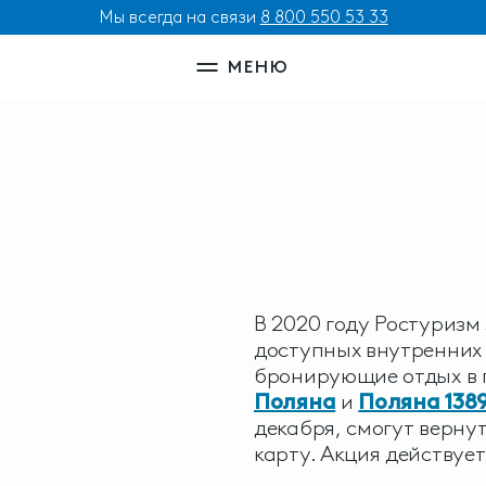
Мы всегда на связи
8 800 550 53 33
МЕНЮ
В 2020 году Ростуриз
доступных внутренних 
бронирующие отдых в 
Поляна
и
Поляна 138
декабря, смогут верну
карту. Акция действует 