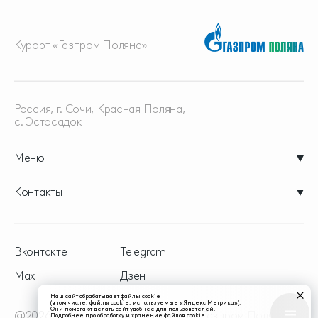
Курорт «Газпром Поляна»
Россия, г. Сочи, Красная
Поляна,
с. Эстосадок
Меню
Контакты
Вконтакте
Telegram
Max
Дзен
Наш сайт обрабатывает файлы cookie
(в том числе, файлы cookie, используемые «Яндекс Метрика»).
Они помогают делать сайт удобнее для пользователей.
@2026 - официальный сайт курорта Газпром Поляна
Подробнее про обработку и хранение файлов cookie