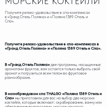
МОРСКИЕ КОКТЕЙЛИ
Получите релакс-удовольствие в спа-комплексах
в «Гранд Отель Поляна» и «Поляна 1389 Отель и
Спа».
Получите релакс-удовольствие в спа-комплексах в
«Гранд Отель Поляна» и «Поляна 1389 Отель и Спа».
В «Гранд Отель Поляна»
две программы, насыщенные
ароматами фруктов, вам остается только выбрать свой
аромат и погрузиться всем телом во фруктовое
разнообразие.
В монобрендовом спа THALGO
«Поляна 1389 Отель и
Спа»
мы приготовили для вас на выбор два морских
коктейля, которые включают: скрабирование, ванну или
обертывание водорослями, массаж или пост-