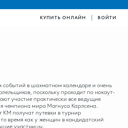
КУПИТЬ ОНЛАЙН
ВОЙТИ
х событий в шахматном календаре и очень
олельщиков, поскольку проходит по нокаут-
ают участие практически все ведущие
ая чемпиона мира Магнуса Карлсена.
 КМ получат путевки в турнир
в то время как у женщин в кандидатский
учшие участницы.