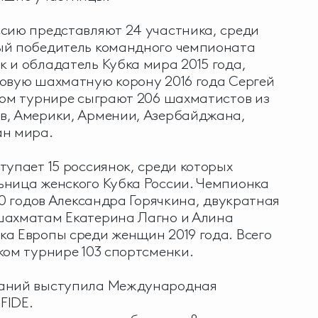
сию представляют 24 участника, среди
ый победитель командного чемпионата
 и обладатель Кубка мира 2015 года,
овую шахматную корону 2016 года Сергей
ком турнире сыграют 206 шахматистов из
в, Америки, Армении, Азербайджана,
ан мира.
тупает 15 россиянок, среди которых
ьница женского Кубка России. Чемпионка
20 годов Александра Горячкина, двукратная
шахматам Екатерина Лагно и Алина
а Европы среди женщин 2019 года. Всего
ком турнире 103 спортсменки.
заний выступила Международная
FIDE.