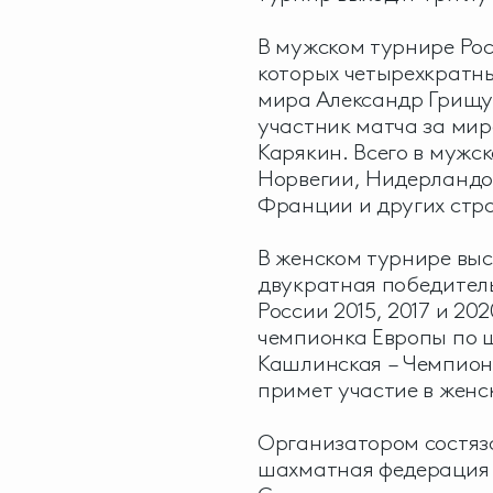
В мужском турнире Рос
которых четырехкратн
мира Александр Грищук
участник матча за мир
Карякин. Всего в мужс
Норвегии, Нидерландо
Франции и других стр
В женском турнире выс
двукратная победител
России 2015, 2017 и 20
чемпионка Европы по 
Кашлинская – Чемпионк
примет участие в женс
Организатором состя
шахматная федерация 