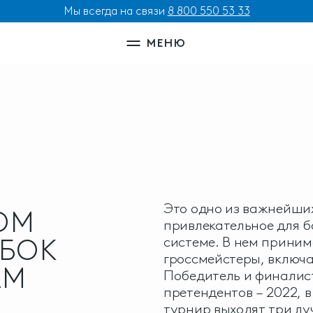
Мы всегда на связи
8 800 550 53 33
МЕНЮ
Это одно из важнейши
ОМ
привлекательное для б
БОК
системе. В нем приним
гроссмейстеры, включ
АМ
Победитель и финалист
претендентов – 2022, 
турнир выходят три л