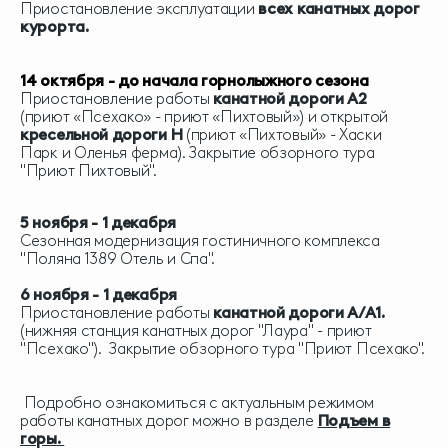
Приостановление эксплуатации
всех канатных дорог
курорта.
14 октября - до начала горнолыжного сезона
Приостановление работы
канатной дороги А2
(приют «Псехако» - приют «Пихтовый») и открытой
кресельной дороги
H
(приют «Пихтовый» - Хаски
Парк и Оленья ферма). Закрытие обзорного тура
"Приют Пихтовый".
5 ноября - 1 декабря
Сезонная модернизация гостиничного комплекса
"Поляна 1389 Отель и Спа".
6 ноября - 1 декабря
Приостановление работы
канатной дороги А/А1.
(нижняя станция канатных дорог "Лаура" - приют
"Псехако").
Закрытие обзорного тура "Приют Псехако".
Подробно ознакомиться с актуальным режимом
работы канатных дорог можно в разделе
Подъем в
горы
.