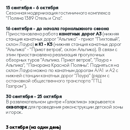
15 сентября - 6 октября
Сезонная модернизация гостиничного комплекса
"Поляна 1389 Отель и Спа".
16 сентября - до начала горнолыжного сезона
Приостановлена работа
канатных дорог А3
(нижняя
станция канатных дорог "Альпика" - приют "Пихтовый",
склон Лаура)
и К1 - К5
(нижняя станция канатных дорог
"Альпика" - "Приют ветров", склон Альпика).
В связи с
этим приостановлена реализация прогулочных
обзорных туров "Альпика. Приют ветров", "Лаура +
Альпика", "Панорама Красной Поляны". Подняться на
склон Лаура можно по канатным дорогам
А/А1 и А2 с
нижней станции канатных дорог "Лаура" (рядом с
остановкой общественного транспорта "ГТЦ
Газпром").
30 сентября - 25 октября
В развлекательном центре «Галактика» закрывается
аквапарк
для проведения реконструкции детской зоны
и горок.
3 октября (на один день)