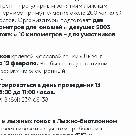
 групп к регулярным занятиям лыжным
в турнире примут участие около 200 жителей
зрастов. Организаторы подготовят
две
лометров для юношей
и
девушек 2003
оже;
и
10 километров – для участников
ков
краевой массовой гонки «Лыжня
по 12 февраля.
Чтобы стать участником
 заявку на электронный
ru
рироваться в день проведения 13
:00 до 11:00 часов.
:
8 (861) 239-68-38
а и лыжных гонок в Лыжно-биатлонном
проектированы с учетом требований