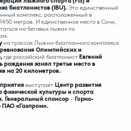
рации лыжного спорта (FIS) и
а биатлонистов (IBU).
Это единственный
онный комплекс, расположенный в
1450 метров. И единственное место в Сочи,
ататься на беговых лыжах по
ам.
у
на трассах Лыжно-биатлонного комплекса
ревнования Олимпийских и
,
где российский биатлонист
Евгений
ь рождения занял третье место в
е на 20 километров.
приятия
выступает
Центр развития
 физической культуры и спорта
.
Генеральный спонсор
–
Горно-
р ПАО «Газпром».