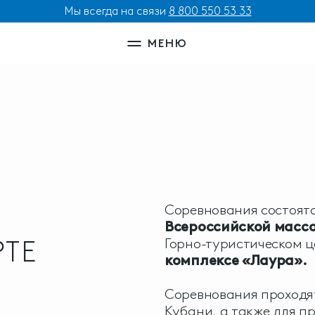
Мы всегда на связи
8 800 550 53 33
МЕНЮ
Соревнования состоят
Всероссийской масс
РТЕ
Горно-туристическом 
комплексе «Лаура».
Соревнования проходят
Кубани, а также для п