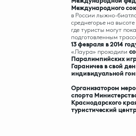
Международной феде
Международного союз
в России лыжно-биатл
среднегорье на высоте 
где туристы могут пок
подготовленным трасс
13 февраля
в 2014 год
«Лаура» проходили
со
Паралимпийских игр
Гараничев в свой ден
индивидуальной гонк
Организатором меро
спорта Министерства
Краснодарского края
туристический цент