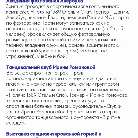
Академия фехтования Авербуха
Занятия проходят в спортивном зале гостиничного
комплекса «Поляна 1389 Отель и Спа». Тренер – Даниил
Авербух, чемпион Европы, чемпион России МС спорта
по фехтованию. Гости могут записаться как на
персональное, так и на групповое занятие (от 2 до 5
человек). Урок включает общую фехтовальную
разминку, основы боевой стойки и передвижения,
технику владения оружием, основы защиты и атаки,
фехтовальный урок с тренером (либо парные
упражнения), учебный бой.
Танцевальный клуб Ирины Романовой
Вальс, фокстрот, танго, рок-н-ролл,
латиноамериканские танцы – научиться двигаться
пластично можно на персональном или групповом
занятии в спортивном зале гостиничного комплекса
«Поляна 1389 Отель и Спа». Тренер – Ирина Романова,
хореограф-постановщик, тренер и судья по
спортивным бальным танцам, руководитель «Студии
танца Ирины Романовой «Перспектива», автор и
организатор танцевального шоу-проекта «В ритме
сердца».
Выставка специализированной горной и