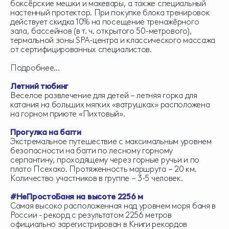
боксёрские мешки и макевары, а также специальный
настенный протектор. При покупке блока тренировок
действует скидка 10% на посещение тренажёрного
зала, бассейнов (в т. ч. открытого 50-метрового),
термальной зоны SPA-центра и классического массажа
от сертифицированных специалистов.
Подробнее...
Летний тюбинг
Веселое развлечение для детей – летняя горка для
катания на больших мягких «ватрушках» расположена
на горном приюте «Пихтовый».
Прогулка на багги
Экстремальное путешествие с максимальным уровнем
безопасности на багги по лесному горному
серпантину, проходящему через горные ручьи и по
плато Псехако. Протяженность маршрута – 20 км.
Количество участников в группе – 3-5 человек.
#НеПростоБаня на высоте 2256 м
Самая высоко расположенная над уровнем моря баня в
России - рекорд с результатом 2256 метров
официально зарегистрирован в Книги рекордов