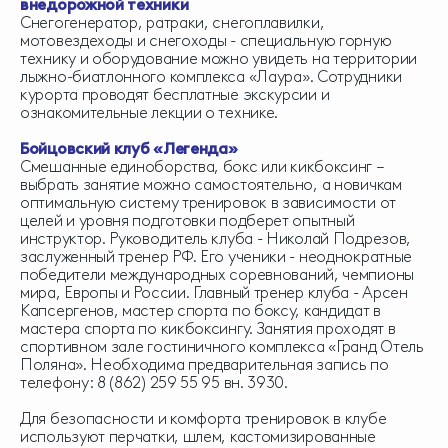
внедорожной техники
Снегогенератор, ратраки, снегоплавилки,
мотовездеходы и снегоходы - специальную горную
технику и оборудование можно увидеть на территории
лыжно-биатлонного комплекса «Лаура». Сотрудники
курорта проводят бесплатные экскурсии и
ознакомительные лекции о технике.
Бойцовский клуб «Легенда»
Смешанные единоборства, бокс или кикбоксинг –
выбрать занятие можно самостоятельно, а новичкам
оптимальную систему тренировок в зависимости от
целей и уровня подготовки подберет опытный
инструктор. Руководитель клуба - Николай Подрезов,
заслуженный тренер РФ. Его ученики - неоднократные
победители международных соревнований, чемпионы
мира, Европы и России. Главный тренер клуба - Арсен
Капсергенов, мастер спорта по боксу, кандидат в
мастера спорта по кикбоксингу. Занятия проходят в
спортивном зале гостиничного комплекса «Гранд Отель
Поляна». Необходима предварительная запись по
телефону: 8 (862) 259 55 95 вн. 3930.
Для безопасности и комфорта тренировок в клубе
используют перчатки, шлем, кастомизированные