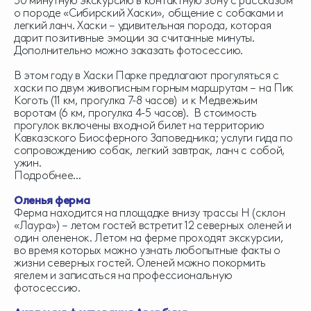
30 минутную экскурсию в контактную зону с рассказом
о породе «Сибирский Хаски», общение с собаками и
легкий ланч. Хаски – удивительная порода, которая
дарит позитивные эмоции за считанные минуты.
Дополнительно можно заказать фотосессию.
В этом году в Хаски Парке предлагают прогуляться с
хаски по двум живописным горным маршрутам – на Пик
Коготь (11 км, прогулка 7-8 часов) и к Медвежьим
воротам (6 км, прогулка 4-5 часов). В стоимость
прогулок включены входной билет на территорию
Кавказского Биосферного Заповедника; услуги гида по
сопровождению собак, легкий завтрак, ланч с собой,
ужин.
Подробнее...
Оленья ферма
Ферма находится на площадке внизу трассы H (склон
«Лаура») – летом гостей встретит 12 северных оленей и
один олененок. Летом на ферме проходят экскурсии,
во время которых можно узнать любопытные факты о
жизни северных гостей. Оленей можно покормить
ягелем и записаться на профессиональную
фотосессию.