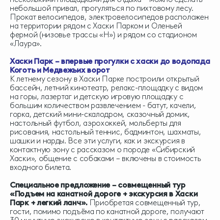
небольшой привал, прогуляться по пихтовому лесу.
Прокат велосипедов, электровелосипедов расположен
на территории рядом с Хаски Парком и Оленьей
фермой (низовье трассы «Н») и рядом со стадионом
«Лаура».
Хаски Парк – впервые прогулки с хаски до водопада
Коготь и Медвежьих ворот
К летнему сезону в Хаски Парке построили открытый
бассейн, летний кинотеатр, релакс-площадку с видом
на горы, лазертаг и детскую игровую площадку с
большим количеством развлечением - батут, качели,
горка, детский мини-скалодром, сказочный домик,
настольный футбол, аэрохоккей, мольберты для
рисования, настольный теннис, бадминтон, шахматы,
шашки и нарды. Все эти услуги, как и экскурсия в
контактную зону с рассказом о породе «Сибирский
Хаски», общение с собаками – включены в стоимость
входного билета.
Специальное предложение – совмещенный тур
«Подъем на канатной дороге + экскурсия в Хаски
Парк + легкий ланч».
Приобретая совмещенный тур,
гости, помимо подъёма по канатной дороге, получают