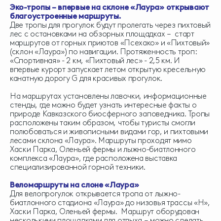
Эко-тропы – впервые на склоне «Лаура» открывают
благоустроенные маршруты.
Две тропы для прогулок будут пролегать через пихтовый
лес с остановками на обзорных площадках – старт
маршрутов от горных приютов «Псехако» и «Пихтовый»
(склон «Лаура») по навигации. Протяженность троп:
«Спортивная» - 2 км, «Пихтовый лес» - 2,5 км. И
впервые курорт запускает летом открытую кресельную
канатную дорогу G для красивых прогулок.
На маршрутах установлены лавочки, информационные
стенды, где можно будет узнать интересные факты о
природе Кавказского биосферного заповедника. Тропы
расположены таким образом, чтобы туристы смогли
полюбоваться и живописными видами гор, и пихтовыми
лесами склона «Лаура». Маршруты проходят мимо
Хаски Парка, Оленьей фермы и лыжно-биатлонного
комплекса «Лаура», где расположена выставка
специализированной горной техники.
Веломаршруты на слоне «Лаура»
Для велопрогулок открывается тропа от лыжно-
биатлонного стадиона «Лаура» до низовья трассы «Н»,
Хаски Парка, Оленьей фермы. Маршрут оборудован
несколькими площадками для отдыха – можно сделать