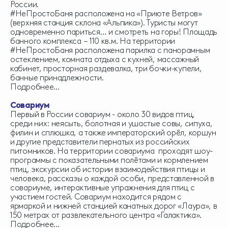
России.
#НеПростоБаня расположена на «Приюте Ветров»
(верхняя станция склона «Альпика»). Туристы могут
одновременно париться… и смотреть на горы! Площадь
банного комплекса – 110 кв.м. На территории
#НеПростоБаня расположена парилка с панорамным
остеклением, комната отдыха с кухней, массажный
кабинет, просторная раздевалка, три бочки-купели,
банные принадлежности.
Подробнее...
Совариум
Первый в России совариум - около 30 видов птиц,
среди них: неясыть, болотная и ушастые совы, сипуха,
филин и сплюшка, а также императорский орёл, коршун
и другие представители пернатых из российских
питомников. На территории совариума проходят шоу-
программы с показательными полётами и кормлением
птиц, экскурсии об истории взаимодействия птицы и
человека, рассказы о каждой особи, представленной в
совариуме, интерактивные упражнения для птиц с
участием гостей. Совариум находится рядом с
ярмаркой и нижней станцией канатных дорог «Лаура», в
150 метрах от развлекательного центра «Галактика».
Подробнее...