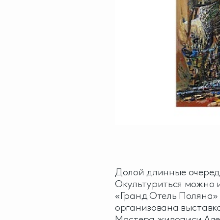
Долой длинные очереди
Окультуриться можно и
«Гранд Отель Поляна» 
организована выставка
Мастера живописи Але