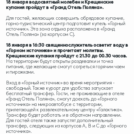
18 января водосвятный молебен и Крещенские
купания пройдут в «Гранд Отель Поляна».
Для гостей, желающих совершить обрядовое купание,
горно-туристический центр подготовит купель «Горный
источник». Эта зона отдыха расположена в «Гранд
Отель Поляна» (за корпусом С).
18 января в 16:30 священнослужитель осветит воду в
«Горном источнике» и прочитает молитвы.
Крещенские купания пройдут с 21.30 до 00.30 часов.
На территории будут открыты раздевалки и точка
питания, где желающие смогут согреться горячим чаем
и пирожками.
Вход в «Горный источник» во время мероприятия -
свободный. Также курорт для удобства запускает
бесплатный трансфер. Гости, не проживающие в отеле
«Гранд Отель Поляна», смогут доехать до «Горного
источника» на микроавтобусе с территории,
прилегающей к развлекательному центру «Галактика».
Трансфер будет работать и в обратном направлении.
Для гостей отеля также запустят дополнительный
трансфер, следующих из корпусов А, B и С до «Горного
источника».