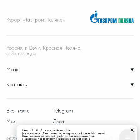
Курорт «Газпром Поляна»
Россия, г. Сочи, Красная
Поляна,
с. Эстосадок
Меню
Контакты
Вконтакте
Telegram
Max
Дзен
Наш сайт обрабатывает файлы cookie
(в том числе, файлы cookie, используемые «Яндекс Метрика»).
Они помогают делать сайт удобнее для пользователей.
@2026 - официальный сайт курорта Газпром Поляна
Подробнее про обработку и хранение файлов cookie