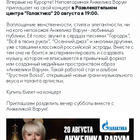
Впервые на Курорте! Неповторимая Анжелика Варум
приглашает на свой концерт
в Развлекательном
центре "Галактика" 20 августа в 19:00.
Воплощение женственности, стиля и элегантности, ни
на кого непохожая Анжелика Варум - любимица
публики. Её голос звучит в сердцах песнями “Городок”,
“Всё в твоих руках”, “Осенний джаз” и многими другими,
уже ставшими классикой российской эстрады. Вместе с
тем она не боится экспериментировать и создавать
музыку, которая не вписывается в привычный формат
или созданный медийным пространством образ
«Анжелики Варум». Такой работой стал и альбом
“Грустная Bossa”, открывший новые грани музыкального
вкуса и таланта артистки.
Купить билет на концерт
Приглашаем разделить вечер субботы вместе с
Анжеликой Варум!