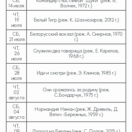
СБ,
Командир счастливой "Щуки" (реж. Б.
14 июля
Волчек, 1972 г.)
ЧТ,
19
Белый Тигр (реж. К. Шахназаров, 2012 г.)
июля
СБ,
Белорусский вокзал (реж. А. Смирнов, 1970
21 июля
г.)
ЧТ,
Служили два товарища (реж. Е. Карелов,
26
1968 г.)
июля
СБ,
28
Иди и смотри (реж. Э. Климов, 1985 г.)
июля
ЧТ,
Они сражались за родину (реж.
02
С.Бондарчук, 1975 г.)
августа
СБ,
Нормандия Неман (реж. Ж. Древиль, Д.
04
Вятич -Бережных, 1959 г.)
августа
ЧТ,
09
Дорога на Берлин (реж. С. Попов, 2015 г.)