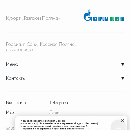
Курорт «Газпром Поляна»
Россия, г. Сочи, Красная
Поляна,
с. Эстосадок
Меню
Контакты
Вконтакте
Telegram
Max
Дзен
Наш сайт обрабатывает файлы cookie
(в том числе, файлы cookie, используемые «Яндекс Метрика»).
Они помогают делать сайт удобнее для пользователей.
@2026 - официальный сайт курорта Газпром Поляна
Подробнее про обработку и хранение файлов cookie