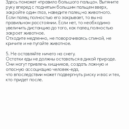
Здесь поможет «правило большого пальца». Вытяните
руку вперед с поднятым большим пальцем вверх,
закройте один глаз, наведите палец на животного.
Если палец полностью его закрывает, то вы на
правильном расстоянии. Если нет, то необходимо
увеличить дистанцию до того, как палец полностью
закроет животное.
Отходите медленно, не поворачиваясь спиной, не
кричите и не пугайте животное.
5. Не оставляйте ничего на снегу.
Остатки еды не должны оставаться в дикой природе.
Они могут привлечь хищников, создать ложную и
опасную ассоциацию человек-еда,
что впоследствии может подвергнуть риску и вас и тех,
кто придет после.