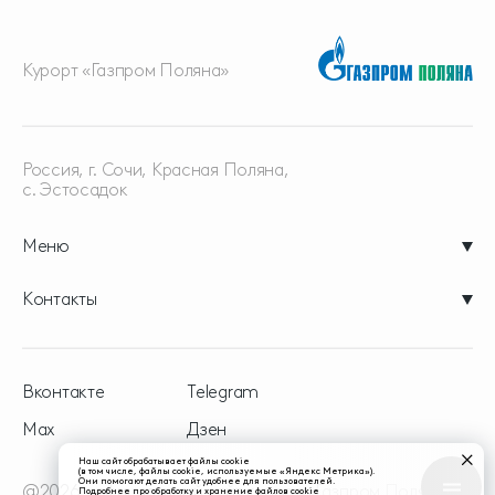
Курорт «Газпром Поляна»
Россия, г. Сочи, Красная
Поляна,
с. Эстосадок
Меню
Контакты
Вконтакте
Telegram
Max
Дзен
Наш сайт обрабатывает файлы cookie
(в том числе, файлы cookie, используемые «Яндекс Метрика»).
Они помогают делать сайт удобнее для пользователей.
@2026 - официальный сайт курорта Газпром Поляна
Подробнее про обработку и хранение файлов cookie