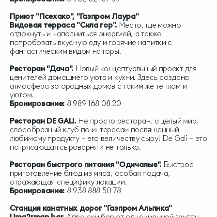
Приют "Псехако", "Газпром Лаура"
Видовая терраса "
Сила гор"
.
Место, где можно
отдохнуть и наполниться энергией, а также
попробовать вкусную еду и горячие напитки с
фантастическим видом на горы.
Ресторан "Дача".
Новый концептуальный проект для
ценителей домашнего уюта и кухни. Здесь создана
атмосфера загородных домов с таким же теплом и
уютом.
Бронирование:
8 989 168 08 20
Ресторан DE GALI.
Не просто ресторан, а целый мир,
своеобразный клуб по интересам посвященный
любимому продукту – его величеству сыру! De Gali – это
потрясающая сыроварня и не только.
Ресторан быстрого питания "Одичалые".
Быстрое
приготовление блюд из мяса, особая подача,
отражающая специфику локации.
Бронирование:
8 938 888 50 78
Станция канатных дорог "Газпром Альпика"
Uma2rman bar.
Апре-ски бар от одноименной группы