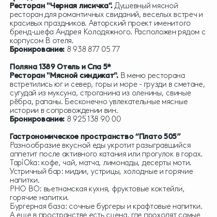
Ресторан "Черная лисичка".
Душевный мясной
ресторан для романтичных свиданий, веселых встреч и
красивых праздников. Авторский проект именитого
бренд-шефа Андрея Колодяжного. Расположен рядом с
корпусом В отеля.
Бронирование:
8 938 877 05 77
Поляна 1389 Отель и Спа 5*
Ресторан "Мясной синдикат".
В меню ресторана
встретились юг и север, горы и море - грузди в сметане,
сугудай из муксуна, строганина из оленины, свиные
рёбра, рапаны. Бесконечно увлекательные мясные
истории в сопровождении вин.
Бронирование:
8 925 138 90 00
Гастрономическое пространство “Плато 505”
Разнообразие вкусной еды укротит разыгравшийся
аппетит после активного катания или прогулок в горах.
TapiOka: кофе, чай, матча, лимонады, десерты моти.
Устричный бар: мидии, устрицы, холодные и горячие
напитки.
PHO BO: вьетнамская кухня, фруктовые коктейли,
горячие напитки.
Бургерная база: сочные бургеры и крафтовые напитки.
А еще в пространстве есть сцена, где проходят самые