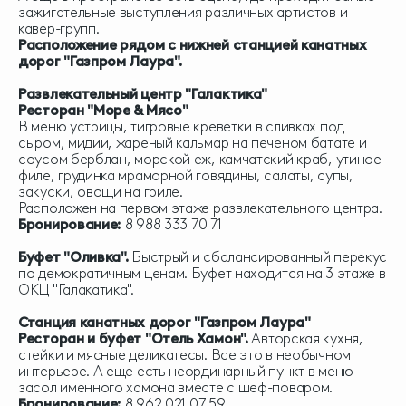
зажигательные выступления различных артистов и
кавер-групп.
Расположение рядом с нижней станцией канатных
дорог "Газпром Лаура".
Развлекательный центр "Галактика"
Ресторан "Море & Мясо"
В меню устрицы, тигровые креветки в сливках под
сыром, мидии, жареный кальмар на печеном батате и
соусом берблан, морской еж, камчатский краб, утиное
филе, грудинка мраморной говядины, салаты, супы,
закуски, овощи на гриле.
Расположен на первом этаже развлекательного центра.
Бронирование:
8 988 333 70 71
Буфет "
Оливка"
.
Быстрый и сбалансированный перекус
по демократичным ценам. Буфет находится на 3 этаже в
ОКЦ "Галакатика".
Станция канатных дорог "
Газпром Лаура"
Ресторан и буфет "Отель Хамон".
Авторская кухня,
стейки и мясные деликатесы. Все это в необычном
интерьере. А еще есть неординарный пункт в меню -
засол именного хамона вместе с шеф-поваром.
Бронирование:
8 962 021 07 59