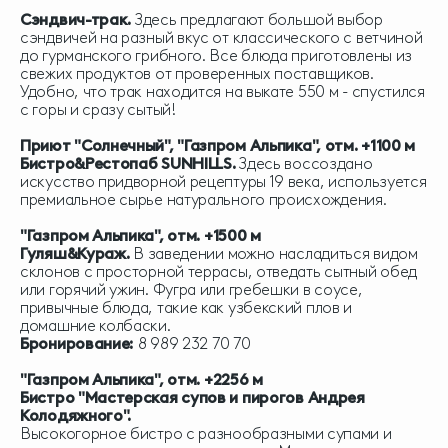
Сэндвич-трак.
Здесь предлагают большой выбор
сэндвичей на разный вкус от классического с ветчиной
до гурманского грибного. Все блюда приготовлены из
свежих продуктов от проверенных поставщиков.
Удобно, что трак находится на выкате 550 м - спустился
с горы и сразу сытый!
Приют "Солнечный", "Газпром Альпика", отм. +1100 м
Бистро&Рестопаб SUNHILLS.
Здесь воссоздано
искусство придворной рецептуры 19 века, используется
премиальное сырье натурального происхождения.
"Газпром Альпика"
, отм. +1500 м
Гуляш&Кураж.
В заведении можно насладиться видом
склонов с просторной террасы, отведать сытный обед
или горячий ужин. Фугра или гребешки в соусе,
привычные блюда, такие как узбекский плов и
домашние колбаски.
Бронирование:
8 989 232 70 70
"Газпром Альпика"
, отм. +2256 м
Бистро "Мастерская супов и пирогов Андрея
Колодяжного".
Высокогорное бистро с разнообразными супами и