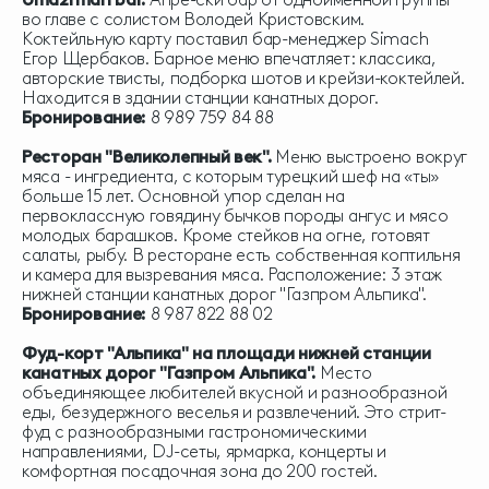
во главе с солистом Володей Кристовским.
Коктейльную карту поставил бар-менеджер Simach
Егор Щербаков. Барное меню впечатляет: классика,
авторские твисты, подборка шотов и крейзи-коктейлей.
Находится в здании станции канатных дорог.
Бронирование:
8 989 759 84 88
Ресторан "Великолепный век".
Меню выстроено вокруг
мяса - ингредиента, с которым турецкий шеф на «ты»
больше 15 лет. Основной упор сделан на
первоклассную говядину бычков породы ангус и мясо
молодых барашков. Кроме стейков на огне, готовят
салаты, рыбу. В ресторане есть собственная коптильня
и камера для вызревания мяса. Расположение: 3 этаж
нижней станции канатных дорог "Газпром Альпика".
Бронирование:
8 987 822 88 02
Фуд-корт "
Альпика"
на площади нижней станции
канатных дорог "Газпром Альпика".
Место
объединяющее любителей вкусной и разнообразной
еды, безудержного веселья и развлечений. Это стрит-
фуд с разнообразными гастрономическими
направлениями, DJ-сеты, ярмарка, концерты и
комфортная посадочная зона до 200 гостей.