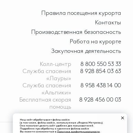
Правила посещения курорта
Контакты
Производственная безопасность
Работа на курорте
Закупочная деятельность
Колл-центр
8 800 550 53 33
Служба спасения
8 928 854 03 63
«Лауры»
Служба спасения
8 958 438 14 00
«Альпики»
Бесплатная скорая
8 928 456 00 03
помощь
Наш сайт обрабатывает файлы cookie
(в том числе, файлы cookie, используемые «Яндекс Метрика»).
Они помогают делать сайт удобнее для пользователей.
Подробнее про обработку и хранение файлов cookie
Вы можете ознакомиться в
Политике конфиденциальности
.