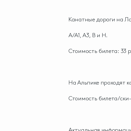
Канатные дороги на Л
А/А1, А3, В и H.
Стоимость билета: 33 
На Альпике проходят ка
Стоимость билета/ски-
Актуальная информация