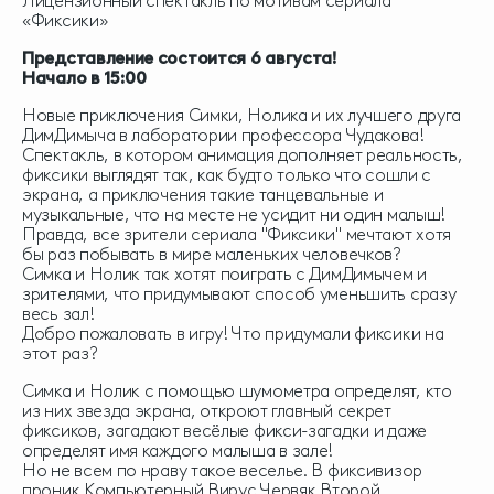
Лицензионный спектакль по мотивам сериала
«Фиксики»
Представление состоится 6 августа!
Начало в 15:00
Новые приключения Симки, Нолика и их лучшего друга
ДимДимыча в лаборатории профессора Чудакова!
Спектакль, в котором анимация дополняет реальность,
фиксики выглядят так, как будто только что сошли с
экрана, а приключения такие танцевальные и
музыкальные, что на месте не усидит ни один малыш!
Правда, все зрители сериала "Фиксики" мечтают хотя
бы раз побывать в мире маленьких человечков?
Симка и Нолик так хотят поиграть с ДимДимычем и
зрителями, что придумывают способ уменьшить сразу
весь зал!
Добро пожаловать в игру! Что придумали фиксики на
этот раз?
Симка и Нолик с помощью шумометра определят, кто
из них звезда экрана, откроют главный секрет
фиксиков, загадают весёлые фикси-загадки и даже
определят имя каждого малыша в зале!
Но не всем по нраву такое веселье. В фиксивизор
проник Компьютерный Вирус Червяк Второй.