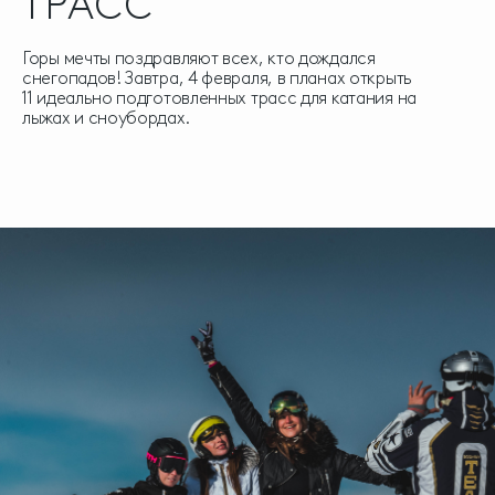
ТРАСС
Горы мечты поздравляют всех, кто дождался
снегопадов! Завтра, 4 февраля, в планах открыть
11 идеально подготовленных трасс для катания на
лыжах и сноубордах.