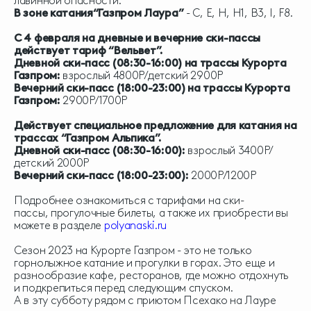
лавинной опасности.
В зоне катания“Газпром Лаура”
- С, E, H, H1, B3, I, F8.
С 4 февраля на дневные и вечерние ски-пассы
действует тариф “Вельвет”.
Дневной ски-пасс (08:30-16:00) на трассы Курорта
Газпром:
взрослый 4800Р/детский 2900Р
Вечерний ски-пасс (18:00-23:00) на трассы Курорта
Газпром:
2900Р/1700Р
Действует специальное предложение для катания на
трассах “Газпром Альпика”.
Дневной ски-пасс (08:30-16:00):
взрослый 3400Р/
детский 2000Р
Вечерний ски-пасс (18:00-23:00):
2000Р/1200Р
Подробнее ознакомиться с тарифами на ски-
пассы, прогулочные билеты, а также их приобрести вы
можете в разделе
polyanaski.ru
Сезон 2023 на Курорте Газпром - это не только
горнолыжное катание и прогулки в горах. Это еще и
разнообразие кафе, ресторанов, где можно отдохнуть
и подкрепиться перед следующим спуском.
А в эту субботу рядом с приютом Псехако на Лауре