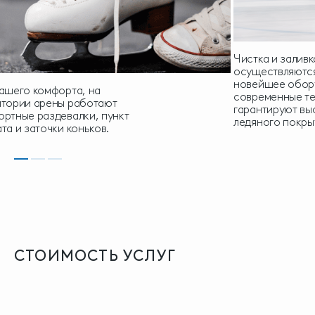
Чистка и заливк
осуществляются
новейшее обор
ашего комфорта, на
современные т
итории арены работают
гарантируют вы
ртные раздевалки, пункт
ледяного покры
та и заточки коньков.
СТОИМОСТЬ
УСЛУГ