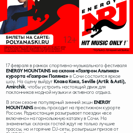
17 февраля в рамках спортивно-музыкального фестиваля
ENERGY MOUNTAINS
на склоне «Газпром Альпика»
курорта «Газпром Поляна»
в Сочи состоится яркое
шоу. На сцену выйдут
Клава Кока, Seville (Artik & Asti),
Amirchik
, чтобы устроить настоящий движ для
поклонников модной музыки и активного отдыха.
В этом сезоне популярный зимний экшн
ENERGY
MOUNTAINS
вновь проходит на престижном курорте
России. Радиостанция разыгрывает поездки «все
включено» на горнолыжную каталку в Сочи. На
знаменитых склонах гостей ждут не только лучшие
трассы, но и горячие DJ-сеты, розыгрыши призов от