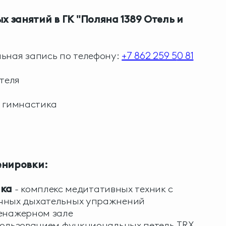
 занятий в ГК "Поляна 1389 Отель и
ьная запись по телефону:
+7 862 259 5
0 81
отеля
 гимнастика
нировки:
ика
- комплекс медитативных техник с
чных дыхательных упражнений
ренажерном зале
пользованием функциональных петель TRX