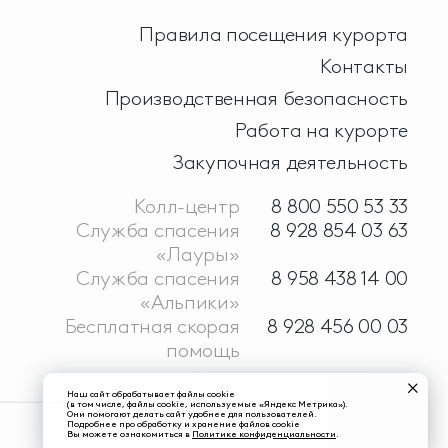
Правила посещения курорта
Контакты
Производственная безопасность
Работа на курорте
Закупочная деятельность
Колл-центр
8 800 550 53 33
Служба спасения
8 928 854 03 63
«Лауры»
Служба спасения
8 958 438 14 00
«Альпики»
Бесплатная скорая
8 928 456 00 03
помощь
Наш сайт обрабатывает файлы cookie
(в том числе, файлы cookie, используемые «Яндекс Метрика»).
Они помогают делать сайт удобнее для пользователей.
Подробнее про обработку и хранение файлов cookie
Вы можете ознакомиться в
Политике конфиденциальности
.