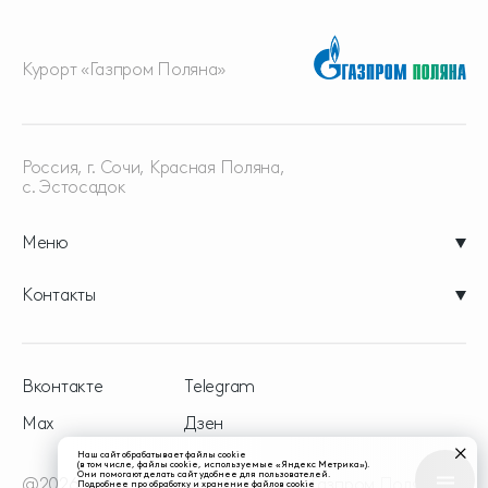
Курорт «Газпром Поляна»
Россия, г. Сочи, Красная
Поляна,
с. Эстосадок
Меню
Контакты
Вконтакте
Telegram
Max
Дзен
Наш сайт обрабатывает файлы cookie
(в том числе, файлы cookie, используемые «Яндекс Метрика»).
Они помогают делать сайт удобнее для пользователей.
@2026 - официальный сайт курорта Газпром Поляна
Подробнее про обработку и хранение файлов cookie