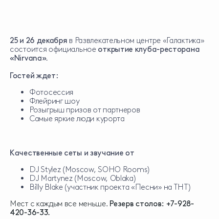
25 и 26 декабря
в Развлекательном центре «Галактика»
состоится официальное
открытие клуба-ресторана
«Nirvana»
.
Гостей ждет:
Фотосессия
Флейринг шоу
Розыгрыш призов от партнеров
Самые яркие люди курорта
Качественные сеты и звучание от
DJ Stylez (Mosсow, SOHO Rooms)
DJ Martynez (Mosсow, Oblaka)
Billy Blake (участник проекта «Песни» на ТНТ)
Мест с каждым все меньше.
Резерв столов: +7-928-
420-36-33.