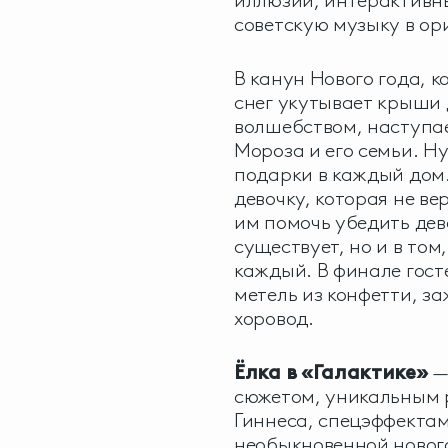
иллюзии, интерактивны
советскую музыку в ор
В канун Нового года, к
снег укутывает крыши 
волшебством, наступае
Мороза и его семьи. Н
подарки в каждый дом
девочку, которая не ве
им помочь убедить дево
существует, но и в том
каждый. В финале гост
метель из конфетти, з
хоровод.
Ёлка в «Галактике»
—
сюжетом, уникальным 
Гиннеса, спецэффекта
необыкновенной новог