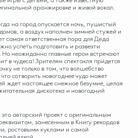
е игры с детьми, а также известную
игинальной аранжировке и живой вокал.
огда на город опускается ночь, пушистый
домов, а воздух наполнен зимней стужей и
т самая ответственная пора для Деда
ужно успеть подготовить и развезти
. Но неожиданно главные герои встречают
рит в чудеса! Зрителям спектакля придется
чку не только в том, что волшебство
, что сотворить новогоднее чудо может
ей ждет настоящее снежное безумие, целая
ажигательная дискотека и новогодний
 это авторский проект с оригинальным
реквизитом, занесенным в Книгу рекордов
ми, ростовыми куклами и самой
одней елкой.