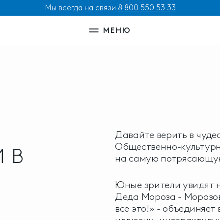
Мы всегда на связи
8 800 550 53 33
МЕНЮ
Давайте верить в чуде
Общественно-культурн
 В
на самую потрясающую
Юные зрители увидят 
Деда Мороза - Морозо
все это!» - объединяет