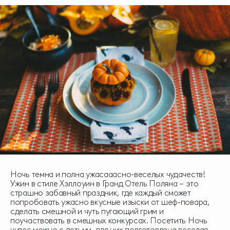
Ночь темна и полна ужасааасно-веселых чудачеств!
Ужин в стиле Хэллоуин в Гранд Отель Поляна – это
страшно забавный праздник, где каждый сможет
попробовать ужасно вкусные изыски от шеф-повара,
сделать смешной и чуть пугающий грим и
поучаствовать в смешных конкурсах. Посетить Ночь
чудес можно с детьми, для них подготовлена веселая