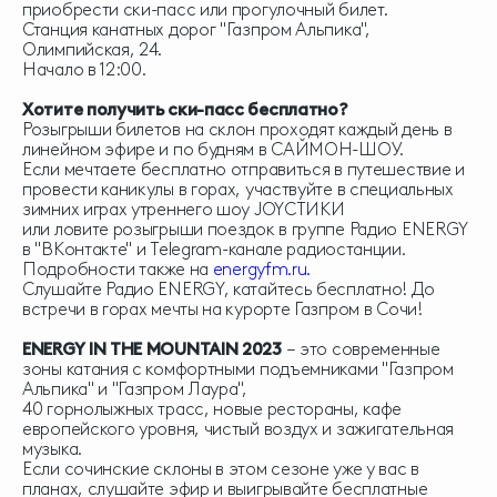
приобрести ски-пасс или прогулочный билет.
Станция канатных дорог "Газпром Альпика",
Олимпийская, 24.
Начало в 12:00.
Хотите получить ски-пасс бесплатно?
Розыгрыши билетов на склон проходят каждый день в
линейном эфире и по будням в САЙМОН-ШОУ.
Если мечтаете бесплатно отправиться в путешествие и
провести каникулы в горах, участвуйте в специальных
зимних играх утреннего шоу JOYСТИКИ
или ловите розыгрыши поездок в группе Радио ENERGY
в
"
ВКонтакте"
и
Telegram-канале
радиостанции.
Подробности также на
energyfm.ru
.
Слушайте Радио ENERGY, катайтесь бесплатно! До
встречи в горах мечты на курорте Газпром в Сочи!
ENERGY IN THE MOUNTAIN 2023
– это современные
зоны катания с комфортными подъемниками "Газпром
Альпика" и "Газпром Лаура",
40 горнолыжных трасс, новые рестораны, кафе
европейского уровня, чистый воздух и зажигательная
музыка.
Если сочинские склоны в этом сезоне уже у вас в
планах, слушайте эфир и выигрывайте бесплатные