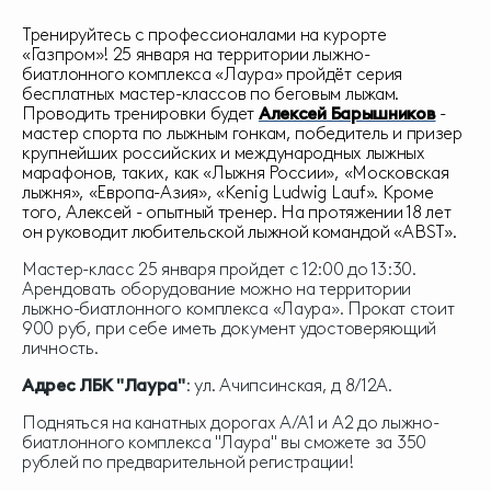
Тренируйтесь с профессионалами на курорте
«Газпром»! 25 января на территории лыжно-
биатлонного комплекса «Лаура» пройдёт серия
бесплатных мастер-классов по беговым лыжам.
Проводить тренировки будет
Алексей Барышников
-
мастер спорта по лыжным гонкам, победитель и призер
крупнейших российских и международных лыжных
марафонов, таких, как «Лыжня России», «Московская
лыжня», «Европа-Азия», «Kenig Ludwig Lauf». Кроме
того, Алексей - опытный тренер. На протяжении 18 лет
он руководит любительской лыжной командой «ABST».
Мастер-класс 25 января пройдет с 12:00 до 13:30.
Арендовать оборудование можно на территории
лыжно-биатлонного комплекса «Лаура». Прокат стоит
900 руб, при себе иметь документ удостоверяющий
личность.
Адрес ЛБК "Лаура"
: ул. Ачипсинская, д 8/12А.
Подняться на канатных дорогах А/А1 и А2 до лыжно-
биатлонного комплекса "Лаура" вы сможете за 350
рублей по предварительной регистрации!