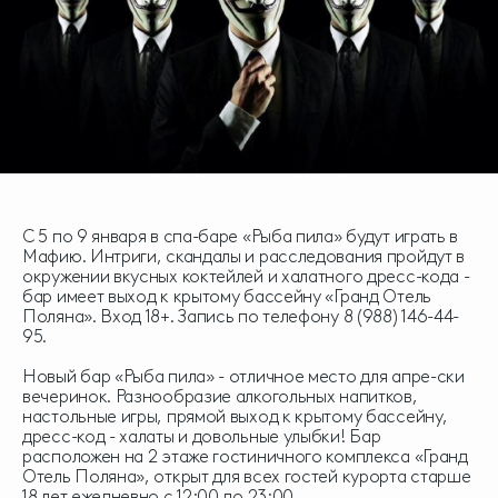
С 5 по 9 января в спа-баре «Рыба пила» будут играть в
Мафию. Интриги, скандалы и расследования пройдут в
окружении вкусных коктейлей и халатного дресс-кода -
бар имеет выход к крытому бассейну «Гранд Отель
Поляна». Вход 18+. Запись по телефону
8 (988) 146-44-
95
.
Новый бар «Рыба пила» - отличное место для апре-ски
вечеринок. Разнообразие алкогольных напитков,
настольные игры, прямой выход к крытому бассейну,
дресс-код - халаты и довольные улыбки! Бар
расположен на 2 этаже гостиничного комплекса «Гранд
Отель Поляна», открыт для всех гостей курорта старше
18 лет ежедневно с 12:00 до 23:00