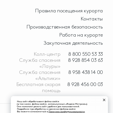
Правила посещения курорта
Контакты
Производственная безопасность
Работа на курорте
Закупочная деятельность
Колл-центр
8 800 550 53 33
Служба спасения
8 928 854 03 63
«Лауры»
Служба спасения
8 958 438 14 00
«Альпики»
Бесплатная скорая
8 928 456 00 03
помощь
Наш сайт обрабатывает файлы cookie
(в том числе, файлы cookie, используемые «Яндекс Метрика»).
Они помогают делать сайт удобнее для пользователей.
Подробнее про обработку и хранение файлов cookie
Вы можете ознакомиться в
Политике конфиденциальности
.