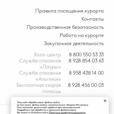
Правила посещения курорта
Контакты
Производственная безопасность
Работа на курорте
Закупочная деятельность
Колл-центр
8 800 550 53 33
Служба спасения
8 928 854 03 63
«Лауры»
Служба спасения
8 958 438 14 00
«Альпики»
Бесплатная скорая
8 928 456 00 03
помощь
Наш сайт обрабатывает файлы cookie
(в том числе, файлы cookie, используемые «Яндекс Метрика»).
Они помогают делать сайт удобнее для пользователей.
Подробнее про обработку и хранение файлов cookie
Вы можете ознакомиться в
Политике конфиденциальности
.