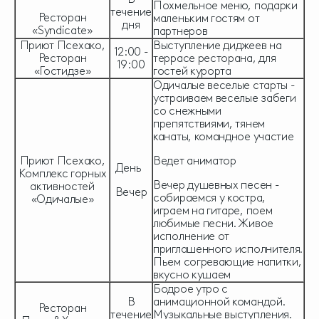
Похмельное меню, подарки
течение
Ресторан
маленьким гостям от
дня
«Syndicate»
партнеров
Приют Псехако,
Выступление диджеев на
12:00 -
Ресторан
террасе ресторана, для
19:00
«Гостидзе»
гостей курорта
Одичалые веселые старты -
устраиваем веселые забеги
со снежными
препятствиями, тянем
канаты, командное участие
Приют Псехако,
Ведет аниматор
День
Комплекс горных
Вечер душевных песен -
активностей
Вечер
собираемся у костра,
«Одичалые»
играем на гитаре, поем
любимые песни. Живое
исполнение от
приглашенного исполнителя.
Пьем согревающие напитки,
вкусно кушаем
Бодрое утро с
В
анимационной командой.
Ресторан
течение
Музыкальные выступления.