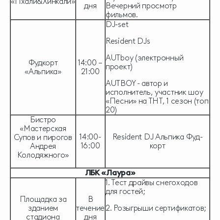
«Пхали&Хинкали»
дня
Вечерний просмотр
фильмов.
DJ-set
Resident DJs
AUTboy (электронный
Фудкорт
14:00 –
проект)
«Альпика»
21:00
AUTBOY - автор и
исполнитель, участник шоу
«Песни» на ТНТ, 1 сезон (топ
20)
Бистро
«Мастерская
14:00-
Resident DJ Альпика Фуд-
Супов и пирогов
16:00
корт
Андрея
Колодяжного»
ЛБК «Лаура»
1. Тест драйвы снегоходов
для гостей;
Площадка за
В
зданием
течение
2. Розыгрыши сертификатов;
стадиона
дня