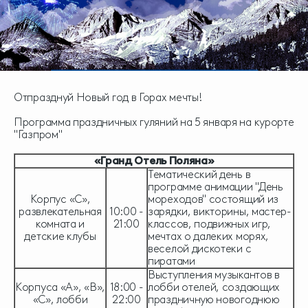
Отпразднуй Новый год в Горах мечты!
Программа праздничных гуляний на 5 января на курорте
"Газпром"
«Гранд Отель Поляна»
Тематический день в
программе анимации "День
Корпус «С»,
мореходов" состоящий из
развлекательная
10:00 -
зарядки, викторины, мастер-
комната и
21:00
классов, подвижных игр,
детские клубы
мечтах о далеких морях,
веселой дискотеки с
пиратами
Выступления музыкантов в
Корпуса «А», «В»,
18:00 -
лобби отелей, создающих
«С», лобби
22:00
праздничную новогоднюю