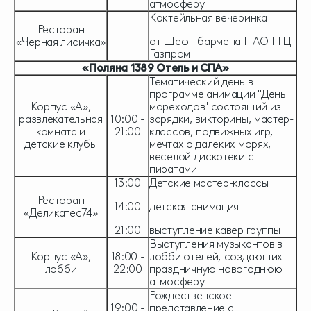
атмосферу
Коктейльная вечеринка
Ресторан
от Шеф - бармена ПАО ГТЦ
«Черная лисичка»
Газпром
«Поляна 1389 Отель и СПА»
Тематический день в
программе анимации "День
Корпус «А»,
мореходов" состоящий из
развлекательная
10:00 -
зарядки, викторины, мастер-
комната и
21:00
классов, подвижных игр,
детские клубы
мечтах о далеких морях,
веселой дискотеки с
пиратами
13:00
Детские мастер-классы
Ресторан
14:00
детская анимация
«Деликатес74»
21:00
выступление кавер группы
Выступления музыкантов в
Корпус «А»,
18:00 -
лобби отелей, создающих
лобби
22:00
праздничную новогоднюю
атмосферу
Рождественское
19:00 -
представление с