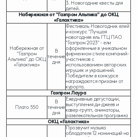
3. Новогодние квесты для
детей.
Набережная от "Газпром Альпика" до ОКЦ
«Галактика»
Фестиваль Новогодних елей
и конкурс "Лучшая
новогодняя ель ГТЦ ПАО
"Газпром 2023" - ели
Набережная от
оформленные в уникальном
В
"Газпром
фирменном стиле компаний-
течение
Альпика" до ОКЦ
участников с
дня
«Галактика»
использованием авторских
игрушек и украшений.
Победители в конкурсе
награждаются призами от
курорта.
Газпром Лаура
Ежедневные дегустации,
В
выступления ди-джеев и
Плато 550
течение
кавер-групп, аниматоры,
дня
развлекательная программа
ОКЦ «Галактика»
Прозвучит музыка
обладателя 12 номинаций на