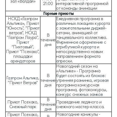
зал «Валдай»
21:00
интерактивной программой
от команды анимации
Горные приюты
НСКД «Газпром
Ежедневная программа в
Альпика», Приют
различных локациях курорта
"Юность", "Приют
с зажигательными диджей-
ветров", НСКД
сетами, анимацией от
В
"Газпром Лаура",
танцевального коллектива.
течение
Приют
Фирменное оформление с
дня
"Пихтовый",
атрибутикой курорта и
Приют "Псехако",
непосредственно новым
площадки
направлением формата
арендаторов
апрески.
Новогодний сезон на
«Альпике» - Программа
В
будет состоять из блоков:
Газпром Альпика,
течение
утренняя разминка, игровая
"Приют Ветров"
дня
программа конкурсная
программа, фотоконкурсы,
конкурс снежных замков
В
Приют Псехако,
Проведение ледяного и
течение
Снежный парк
снежного мастер-класса.
дня
Новогодние каникулы -
Приют Псехако,
В