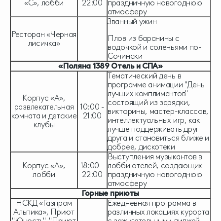
«С», лобби
22:00
праздничную новогоднюю
атмосферу
Званный ужин
Ресторан «Черная
Плов из баранины с
лисичка»
водочкой и соленьями по-
Сочински
«Поляна 1389 Отель и СПА»
Тематический день в
программе анимации "День
лучших комплиментов"
Корпус «А»,
состоящий из зарядки,
развлекательная
10:00 -
викторины, мастер-классов,
комната и детские
21:00
интеллектуальных игр, как
клубы
лучше поддерживать друг
друга и становиться ближе и
добрее, дискотеки
Выступления музыкантов в
Корпус «А»,
18:00 -
лобби отелей, создающих
лобби
22:00
праздничную новогоднюю
атмосферу
Горные приюты
НСКД «Газпром
Ежедневная программа в
Альпика», Приют
различных локациях курорта
"Юность", "Приют
с зажигательными диджей-