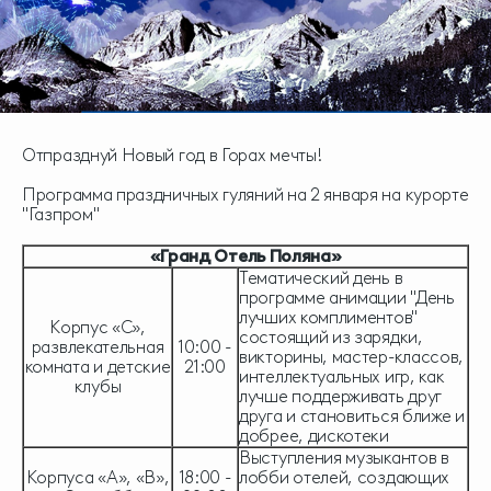
Отпразднуй Новый год в Горах мечты!
Программа праздничных гуляний на 2 января на курорте
"Газпром"
«Гранд Отель Поляна»
Тематический день в
программе анимации "День
лучших комплиментов"
Корпус «С»,
состоящий из зарядки,
развлекательная
10:00 -
викторины, мастер-классов,
комната и детские
21:00
интеллектуальных игр, как
клубы
лучше поддерживать друг
друга и становиться ближе и
добрее, дискотеки
Выступления музыкантов в
Корпуса «А», «В»,
18:00 -
лобби отелей, создающих