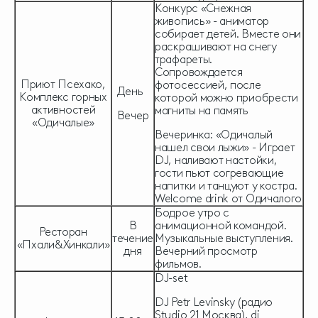
Конкурс «Снежная
живопись» - аниматор
собирает детей. Вместе они
раскрашивают на снегу
трафареты.
Сопровождается
Приют Псехако,
фотосессией, после
День
Комплекс горных
которой можно приобрести
активностей
магниты на память
Вечер
«Одичалые»
Вечеринка: «Одичалый
нашел свои лыжи» - Играет
DJ, наливают настойки,
гости пьют согревающие
напитки и танцуют у костра.
Welcome drink от Одичалого
Бодрое утро с
В
анимационной командой.
Ресторан
течение
Музыкальные выступления.
«Пхали&Хинкали»
дня
Вечерний просмотр
фильмов.
DJ-set
DJ Petr Levinsky (радио
Studio 21 Москва), dj