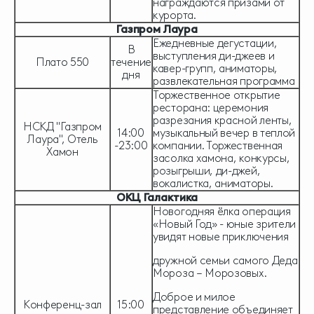
награждаются призами от
курорта.
Газпром Лаура
Ежедневные дегустации,
В
выступления ди-джеев и
Плато 550
течение
кавер-групп, аниматоры,
дня
развлекательная программа
Торжественное открытие
ресторана: церемония
разрезания красной ленты,
НСКД "Газпром
14:00
музыкальный вечер в теплой
Лаура", Отель
-23:00
компании. Торжественная
Хамон
засолка хамона, конкурсы,
розыгрыши, ди-джей,
вокалистка, аниматоры.
ОКЦ Галактика
Новогодняя ёлка операция
«Новый Год» - юные зрители
увидят новые приключения
дружной семьи самого Деда
Мороза – Морозовых.
Доброе и милое
Конференц-зал
15:00
представление объединяет