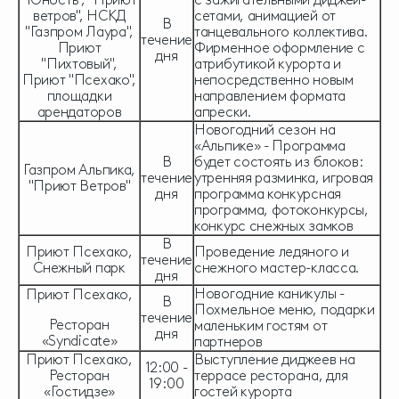
ветров", НСКД
сетами, анимацией от
В
"Газпром Лаура",
танцевального коллектива.
течение
Приют
Фирменное оформление с
дня
"Пихтовый",
атрибутикой курорта и
Приют "Псехако",
непосредственно новым
площадки
направлением формата
арендаторов
апрески.
Новогодний сезон на
«Альпике» - Программа
В
будет состоять из блоков:
Газпром Альпика,
течение
утренняя разминка, игровая
"Приют Ветров"
дня
программа конкурсная
программа, фотоконкурсы,
конкурс снежных замков
В
Приют Псехако,
Проведение ледяного и
течение
Снежный парк
снежного мастер-класса.
дня
Новогодние каникулы -
Приют Псехако,
В
Похмельное меню, подарки
течение
Ресторан
маленьким гостям от
дня
«Syndicate»
партнеров
Приют Псехако,
Выступление диджеев на
12:00 -
Ресторан
террасе ресторана, для
19:00
«Гостидзе»
гостей курорта