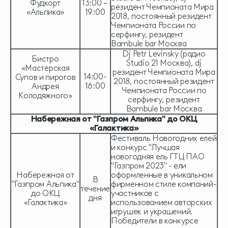
Фудкорт
13:00 –
резидент Чемпионата Мира
«Альпика»
19:00
2018, постоянный резидент
Чемпионата России по
серфингу, резидент
Bambule bar Москва
Dj Petr Levinsky (радио
Бистро
Studio 21 Москва), dj
«Мастерская
резидент Чемпионата Мира
14:00-
Супов и пирогов
2018, постоянный резидент
16:00
Андрея
Чемпионата России по
Колодяжного»
серфингу, резидент
Bambule bar Москва
Набережная от "Газпром Альпика" до ОКЦ
«Галактика»
Фестиваль Новогодних елей
и конкурс "Лучшая
новогодняя ель ГТЦ ПАО
"Газпром 2023" - ели
Набережная от
оформленные в уникальном
В
"Газпром Альпика"
фирменном стиле компаний-
течение
до ОКЦ
участников с
дня
«Галактика»
использованием авторских
игрушек и украшений.
Победители в конкурсе