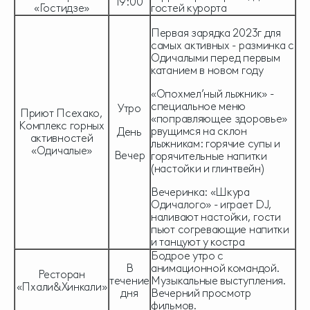
19:00
«Гостидзе»
гостей курорта
Первая зарядка 2023г для
самых активных - разминка с
Одичалыми перед первым
катанием в новом году
«Опохмел’ный лыжник» -
специальное меню
Утро
Приют Псехако,
«поправляющее здоровье»
Комплекс горных
рвущимся на склон
День
активностей
лыжникам: горячие супы и
«Одичалые»
Вечер
горячительные напитки
(настойки и глинтвейн)
Вечеринка: «Шкура
Одичалого» - играет DJ,
наливают настойки, гости
пьют согревающие напитки
и танцуют у костра
Бодрое утро с
В
анимационной командой.
Ресторан
течение
Музыкальные выступления.
«Пхали&Хинкали»
дня
Вечерний просмотр
фильмов.