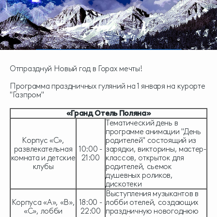
Отпразднуй Новый год в Горах мечты!
Программа праздничных гуляний на 1 января на курорте
"Газпром"
«Гранд Отель Поляна»
Тематический день в
программе анимации "День
Корпус «С»,
родителей" состоящий из
развлекательная
10:00 -
зарядки, викторины, мастер-
комната и детские
21:00
классов, открыток для
клубы
родителей, сьемок
душевных роликов,
дискотеки
Выступления музыкантов в
Корпуса «А», «В»,
18:00 -
лобби отелей, создающих
«С», лобби
22:00
праздничную новогоднюю