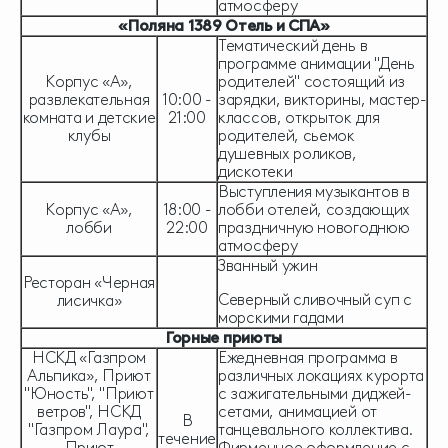
атмосферу
«Поляна 1389 Отель и СПА»
Тематический день в
программе анимации "День
Корпус «А»,
родителей" состоящий из
развлекательная
10:00 -
зарядки, викторины, мастер-
комната и детские
21:00
классов, открыток для
клубы
родителей, сьемок
душевных роликов,
дискотеки
Выступления музыкантов в
Корпус «А»,
18:00 -
лобби отелей, создающих
лобби
22:00
праздничную новогоднюю
атмосферу
Званный ужин
Ресторан «Черная
Северный сливочный суп с
лисичка»
морскими гадами
Горные приюты
НСКД «Газпром
Ежедневная программа в
Альпика», Приют
различных локациях курорта
"Юность", "Приют
с зажигательными диджей-
ветров", НСКД
сетами, анимацией от
В
"Газпром Лаура",
танцевального коллектива.
течение
Приют
Фирменное оформление с