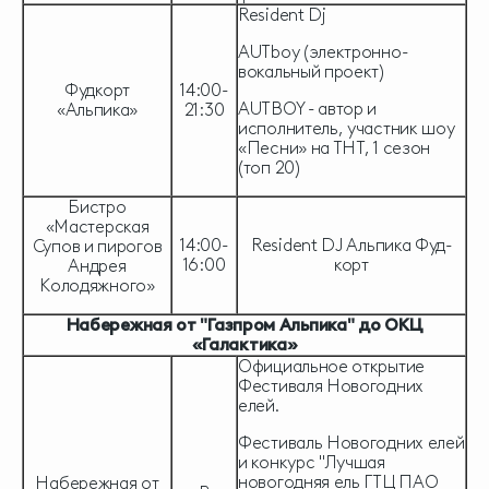
Resident Dj
AUTboy (электронно-
вокальный проект)
Фудкорт
14:00-
AUTBOY - автор и
«Альпика»
21:30
исполнитель, участник шоу
«Песни» на ТHT, 1 сезон
(топ 20)
Бистро
«Мастерская
14:00-
Resident DJ Альпика Фуд-
Супов и пирогов
16:00
корт
Андрея
Колодяжного»
Набережная от "Газпром Альпика" до ОКЦ
«Галактика»
Официальное открытие
Фестиваля Новогодних
елей.
Фестиваль Новогодних елей
и конкурс "Лучшая
новогодняя ель ГТЦ ПАО
Набережная от