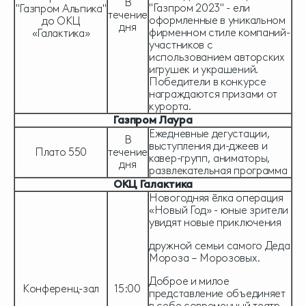
В
"Газпром 2023" - ели
"Газпром Альпика"
течение
оформленные в уникальном
до ОКЦ
дня
фирменном стиле компаний-
«Галактика»
участников с
использованием авторских
игрушек и украшений.
Победители в конкурсе
награждаются призами от
курорта.
Газпром Лаура
Ежедневные дегустации,
В
выступления ди-джеев и
Плато 550
течение
кавер-групп, аниматоры,
дня
развлекательная программа
ОКЦ Галактика
Новогодняя ёлка операция
«Новый Год» - юные зрители
увидят новые приключения
дружной семьи самого Деда
Мороза – Морозовых.
Доброе и милое
Конференц-зал
15:00
представление объединяет
в себе современный театр,