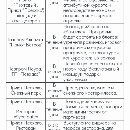
дня
"Пихтовый",
атрибутикой курорта и
Приют "Псехако",
непосредственно новым
площадки
направлением формата
арендаторов
апрески.
Новогодний сезон на
«Альпике» - Программа
В
будет состоять из блоков:
Газпром Альпика,
течение
утренняя разминка, игровая
"Приют Ветров"
дня
программа конкурсная
программа, фотоконкурсы,
конкурс снежных замков
Первый тур на снегоходах в
В
Газпром Лаура,
новом году. Эксклюзивный
течение
ГП "Псехако"
маршрут, подарки
дня
участникам
В
Приют Псехако,
Проведение ледяного и
течение
Снежный парк
снежного мастер-класса.
дня
Новогодние каникулы -
Приют Псехако,
В
Похмельное меню, подарки
течение
Ресторан
маленьким гостям от
дня
«Syndicate»
партнеров
Приют Псехако,
Выступление диджеев на
12:00 -
Ресторан
террасе ресторана, для