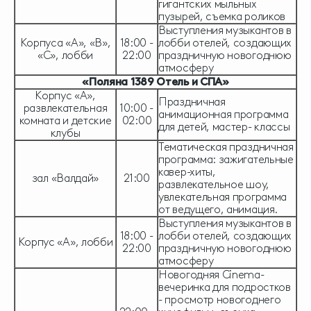
гигантских мыльных
пузырей, съемка роликов
Выступления музыкантов в
Корпуса «А», «В»,
18:00 -
лобби отелей, создающих
«С», лобби
22:00
праздничную новогоднюю
атмосферу
«Поляна 1389 Отель и СПА»
Корпус «А»,
Праздничная
развлекательная
10:00 -
анимационная программа
комната и детские
02:00
для детей, мастер- классы
клубы
Тематическая праздничная
программа: зажигательные
кавер-хиты,
зал «Валдай»
21:00
развлекательное шоу,
увлекательная программа
от ведущего, анимация.
Выступления музыкантов в
18:00 -
лобби отелей, создающих
Корпус «А», лобби
22:00
праздничную новогоднюю
атмосферу
Новогодняя Cinema-
вечеринка для подростков
- просмотр новогоднего