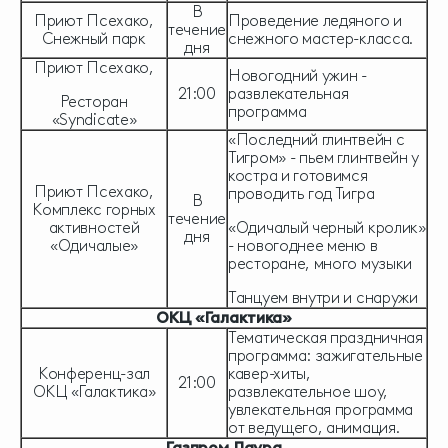
В
Приют Псехако,
Проведение ледяного и
течение
Снежный парк
снежного мастер-класса.
дня
Приют Псехако,
Новогодний ужин -
21:00
развлекательная
Ресторан
программа
«Syndicate»
«Последний глинтвейн с
Тигром» - пьем глинтвейн у
костра и готовимся
Приют Псехако,
проводить год Тигра
В
Комплекс горных
течение
активностей
«Одичалый черный кролик»
дня
«Одичалые»
- новогоднее меню в
ресторане, много музыки
Танцуем внутри и снаружи
ОКЦ «Галактика»
Тематическая праздничная
программа: зажигательные
Конференц-зал
кавер-хиты,
21:00
ОКЦ «Галактика»
развлекательное шоу,
увлекательная программа
от ведущего, анимация.
Газпром Лаура