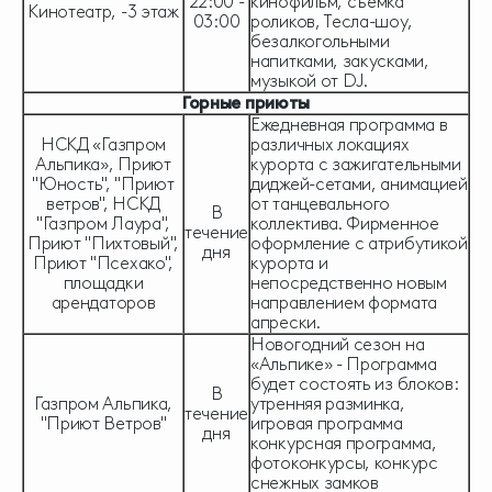
22:00 -
кинофильм, съемка
Кинотеатр, -3 этаж
03:00
роликов, Тесла-шоу,
безалкогольными
напитками, закусками,
музыкой от DJ.
Горные приюты
Ежедневная программа в
НСКД «Газпром
различных локациях
Альпика», Приют
курорта с зажигательными
"Юность", "Приют
диджей-сетами, анимацией
ветров", НСКД
от танцевального
В
"Газпром Лаура",
коллектива. Фирменное
течение
Приют "Пихтовый",
оформление с атрибутикой
дня
Приют "Псехако",
курорта и
площадки
непосредственно новым
арендаторов
направлением формата
апрески.
Новогодний сезон на
«Альпике» - Программа
будет состоять из блоков:
В
Газпром Альпика,
утренняя разминка,
течение
"Приют Ветров"
игровая программа
дня
конкурсная программа,
фотоконкурсы, конкурс
снежных замков