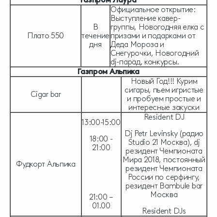
Официальное открытие:
Выступление кавер-
В
группы, Новогодняя елка с
Плато 550
течение
призами и подарками от
дня
Деда Мороза и
Снегурочки, Новогодний
dj-парад, конкурсы.
Газпром Альпика
Новый Год!!! Курим
сигары, пьем игристые
Cigar bar
и пробуем простые и
интересные закуски
Resident DJ
13:00-15:00
Dj Petr Levinsky (радио
18:00 -
Studio 21 Москва), dj
21:00
резидент Чемпионата
Мира 2018, постоянный
Фудкорт Альпика
резидент Чемпионата
России по серфингу,
резидент Bambule bar
Москва
21:00 –
01.00
Resident DJs