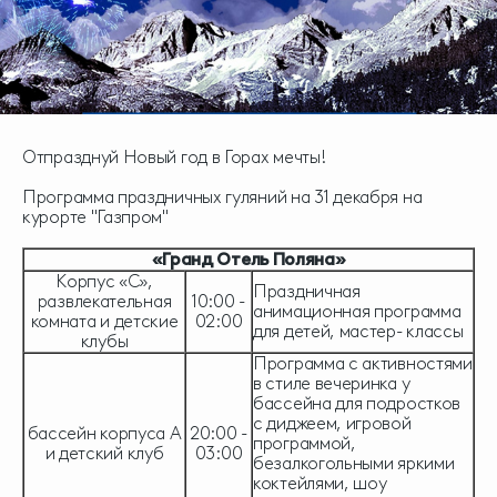
Отпразднуй Новый год в Горах мечты!
Программа праздничных гуляний на 31 декабря на
курорте "Газпром"
«Гранд Отель Поляна»
Корпус «С»,
Праздничная
развлекательная
10:00 -
анимационная программа
комната и детские
02:00
для детей, мастер- классы
клубы
Программа с активностями
в стиле вечеринка у
бассейна для подростков
с диджеем, игровой
бассейн корпуса А
20:00 -
программой,
и детский клуб
03:00
безалкогольными яркими
коктейлями, шоу