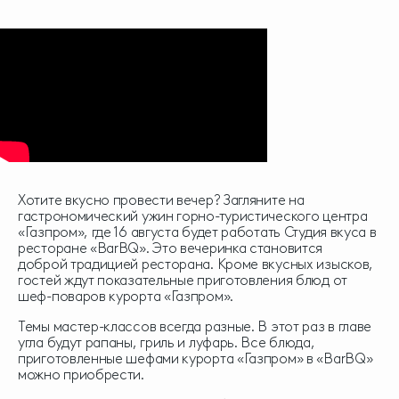
Хотите вкусно провести вечер? Загляните на
гастрономический ужин горно-туристического центра
«Газпром», где 16 августа будет работать Студия вкуса в
ресторане «BarBQ». Это вечеринка становится
доброй традицией ресторана. Кроме вкусных изысков,
гостей ждут показательные приготовления блюд от
шеф-поваров курорта «Газпром».
Темы мастер-классов всегда разные. В этот раз в главе
угла будут рапаны, гриль и луфарь. Все блюда,
приготовленные шефами курорта «Газпром» в «BarBQ»
можно приобрести.