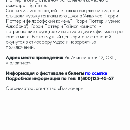
Поттер" в блистательном исполнении камерного
оркестра HighTime.
Сотни миллионов людей не только видели фильм, но и
слышали музыку гениального Джона Уильямса. "Гарри
Поттер и философский камень", "Гарри Поттер и узник
Азкабана", "Гарри Поттер и Тайная комната" -
потрясающие саундтреки из этих и других фильмов про
юного мага. В этот чудный день зрители c головой
окунутся в атмосферу чудес и невероятных
приключений.
Адрес места проведения:
Ул. Ачипсинская 12, ОКЦ
«Галактика»
Информация о фестивале и билеты
по ссылке
Подробная информация по тел: 8(800)123-45-67
Организатор: агентство «Визионер»