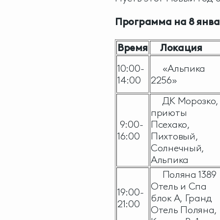
Программа на 8 янва
Время
Локация
10:00-
«Альпика
14:00
2256»
ДК Морозко,
приюты
9:00-
Псехако,
16:00
Пихтовый,
Солнечный,
Альпика
Поляна 1389
Отель и Спа
19:00-
блок А, Гранд
21:00
Отель Поляна,