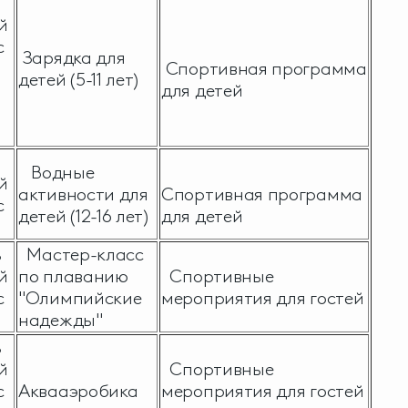
й
с
Зарядка для
Спортивная программа
детей (5-11 лет)
для детей
Водные
й
активности для
Спортивная программа
с
детей (12-16 лет)
для детей
ь
Мастер-класс
й
по плаванию
Спортивные
с
"Олимпийские
мероприятия для гостей
надежды"
ь
й
Спортивные
с
Аквааэробика
мероприятия для гостей