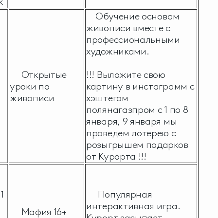
ж
Обучение основам
живописи вместе с
профессиональными
художниками.
Открытые
!!! Выложите свою
уроки по
картину в инстаграмм с
живописи
хэштегом
полянагазпром с 1 по 8
января, 9 января мы
проведем лотерею с
розыгрышем подарков
от Курорта !!!
1
Популярная
интерактивная игра.
Мафия 16+
Курорт засыпает,