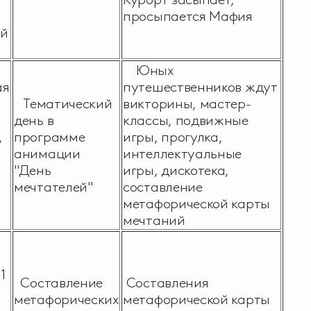
просыпается Мафия
ый
Юных
ая
путешественников ждут
Тематический
викторины, мастер-
день в
классы, подвижные
,
программе
игры, прогулка,
анимации
интеллектуальные
"День
игры, дискотека,
мечтателей"
составление
метафорической карты
мечтаний
1
Составление
Составления
метафорических
метафорической карты