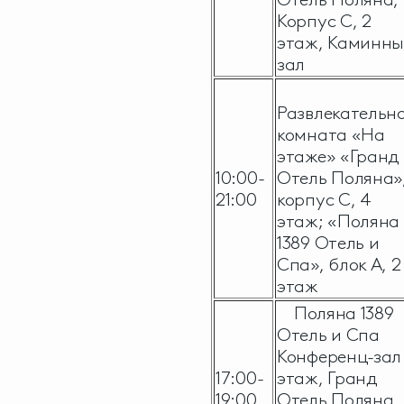
Корпус С, 2
этаж, Каминн
зал
Развлекательн
комната «На
этаже» «Гранд
10:00-
Отель Поляна»
21:00
корпус С, 4
этаж; «Поляна
1389 Отель и
Спа», блок А, 2
этаж
Поляна 1389
Отель и Спа
Конференц-зал 
17:00-
этаж, Гранд
19:00
Отель Поляна,