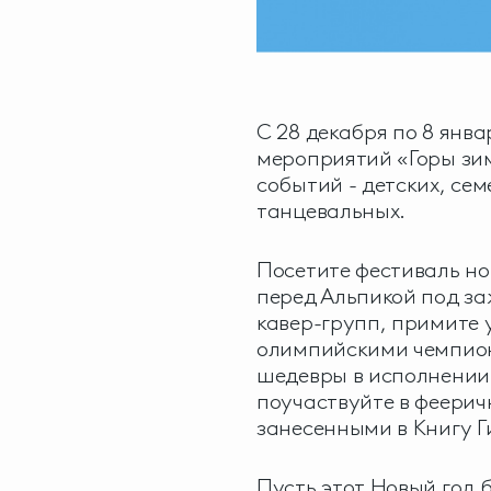
С 28 декабря по 8 янв
мероприятий «Горы зим
событий - детских, се
танцевальных.
Посетите фестиваль но
перед Альпикой под за
кавер-групп, примите 
олимпийскими чемпио
шедевры в исполнении 
поучаствуйте в феерич
занесенными в Книгу Г
Пусть этот Новый год 