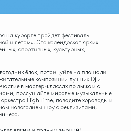
аря на курорте пройдет фестиваль
ой и летом». Это калейдоскоп ярких
мейных, спортивных, культурных,
вогодних ёлок, потанцуйте на площади
жигательные композиции лучших Dj и
участие в мастер-классах по лыжам с
нами, послушайте мировые музыкальные
оркестра High Time, поводите хороводы и
ном новогоднем шоу с реквизитами,
иннеса.
будет ярким и полным эмоций!