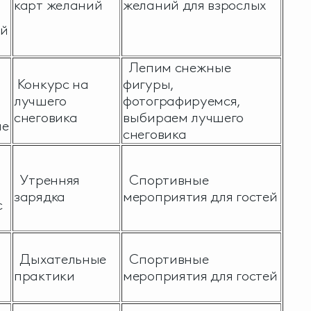
карт желаний
желаний для взрослых
ый
Лепим снежные
Конкурс на
фигуры,
лучшего
фотографируемся,
снеговика
выбираем лучшего
ые
снеговика
Утренняя
Спортивные
зарядка
мероприятия для гостей
с
Дыхательные
Спортивные
практики
мероприятия для гостей