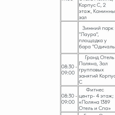
Корпус С, 2
этаж, Каминн
зал
Зимний парк
"Лаура",
площадка у
бара "Одичал
Гранд Отель
Поляна, Зал
08:30 -
групповых
09:00
занятий Корпу
С
Фитнес
08:30 -
центр- 4 этаж;
09:00
«Поляна 1389
Отель и Спа»