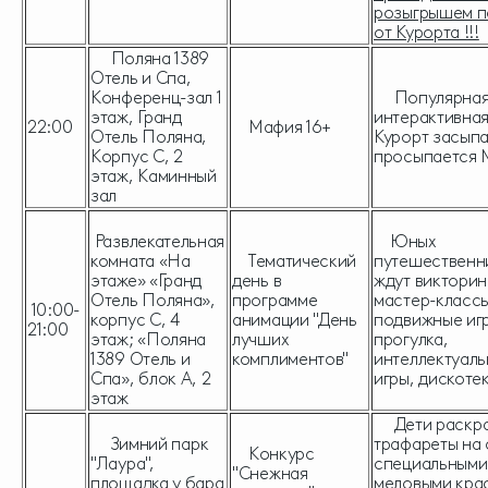
розыгрышем п
от Курорта !!!
Поляна 1389
Отель и Спа,
Конференц-зал 1
Популярна
этаж, Гранд
интерактивная
22:00
Мафия 16+
Отель Поляна,
Курорт засыпа
Корпус С, 2
просыпается
этаж, Каминный
зал
Развлекательная
Юных
комната «На
Тематический
путешественн
этаже» «Гранд
день в
ждут викторин
Отель Поляна»,
программе
мастер-классы
10:00-
корпус С, 4
анимации "День
подвижные иг
21:00
этаж; «Поляна
лучших
прогулка,
1389 Отель и
комплиментов"
интеллектуал
Спа», блок А, 2
игры, дискоте
этаж
Дети раскр
Зимний парк
трафареты на 
Конкурс
"Лаура",
специальными
"Снежная
площадка у бара
меловыми кра