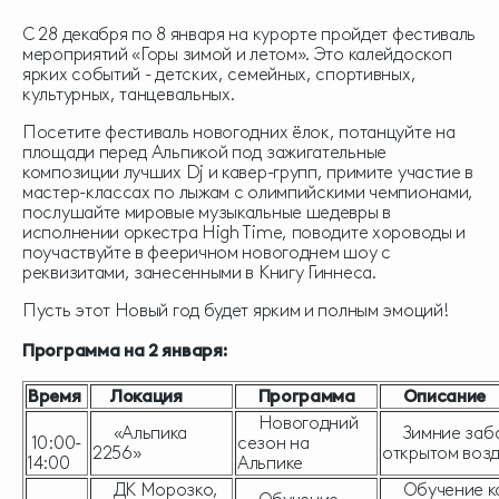
С 28 декабря по 8 января на курорте пройдет фестиваль
мероприятий «Горы зимой и летом». Это калейдоскоп
ярких событий - детских, семейных, спортивных,
культурных, танцевальных.
Посетите фестиваль новогодних ёлок, потанцуйте на
площади перед Альпикой под зажигательные
композиции лучших Dj и кавер-групп, примите участие в
мастер-классах по лыжам с олимпийскими чемпионами,
послушайте мировые музыкальные шедевры в
исполнении оркестра High Time, поводите хороводы и
поучаствуйте в фееричном новогоднем шоу с
реквизитами, занесенными в Книгу Гиннеса.
Пусть этот Новый год будет ярким и полным эмоций!
Программа на 2 января:
Время
Локация
Программа
Описание
Новогодний
«Альпика
Зимние заба
10:00-
сезон на
2256»
открытом воз
14:00
Альпике
ДК Морозко,
Обучение к