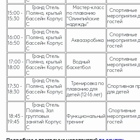
Гранд Отель
Мастер-класс
Спортивные
15:00 -
Поляна, крытый
по плаванию
мероприятия 
15:30
бассейн Корпус
"Олимпийские
гостей
С
надежды"
Гранд Отель
Спортивные
16:00 -
Поляна, крытый
Аквааэробика
мероприятия 
16:50
бассейн Корпус
гостей
С
Гранд Отель
Спортивные
17:00 -
Поляна, крытый
Водный
мероприятия 
18:00
бассейн Корпус
баскетбол
гостей
С
Гранд Отель
Тренировка по
17:30 -
Поляна, крытый
Спортивная п
плаванию для
18:30
бассейн Корпус
для детей
детей (12-16 лет)
С
Гранд Отель
Поляна, Зал
Спортивные
18:45 -
групповых
Функциональный
мероприятия 
19:45
занятий Корпус
тренинг
гостей
С