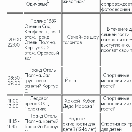
живопись"
"Одичалые"
сопровождает
фотосессией
Поляна 1389
Отель и Спа,
В течение дн
Конференц-зал 1
семьей гости
этаж, Гранд
Семейное шоу
20:00-
готовятся к в
Отель Поляна,
талантов
22:00
выступлению, 
Корпус С, 2
проявят свои 
этаж, Ореховый
зал
Гранд Отель
Поляна, Зал
Спортивные
08:30 -
групповых
Йога
мероприятия 
09:00
занятий Корпус
гостей
С
Ледовая
Спортивные
11:00 -
Хоккей "Кубок
арена ОКЦ
мероприятия 
13:00
Деда Мороза "
"Галактика"
гостей
Гранд Отель
Водные
11:15 -
Поляна, крытый
активности для
Спортивная п
11:45
бассейн Корпус
детей (12-16 лет)
для детей
С