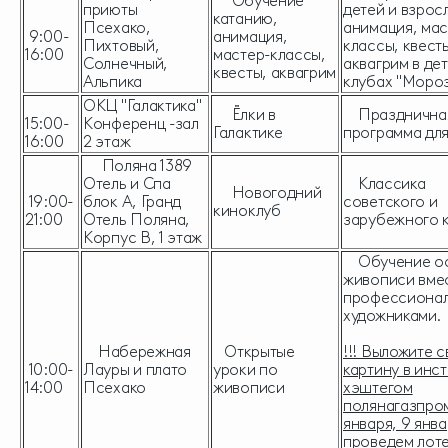
Обучение
приюты
детей и взрос
катанию,
Псехако,
анимация, мас
9:00-
анимация,
Пихтовый,
классы, квест
16:00
мастер-классы,
Солнечный,
аквагрим в де
квесты, аквагрим
Альпика
клубах "Мороз
ОКЦ "Галактика"
Ёлки в
Празднична
15:00-
Конференц -зал
Галактике
программа для
16:00
2 этаж
Поляна 1389
Отель и Спа
Классика
Новогодний
19:00-
блок А, Гранд
советского и
киноклуб
21:00
Отель Поляна,
зарубежного 
Корпус В, 1 этаж
Обучение о
живописи вме
профессиона
художниками.
Набережная
Открытые
!!! Выложите 
10:00-
Лауры и плато
уроки по
картину в инс
14:00
Псехако
живописи
хэштегом
полянагазпром
января, 9 янв
проведем лот