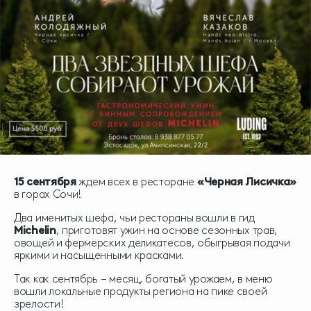
15 сентября
ждем всех в ресторане
«Черная Лисичка»
в горах Сочи!
Два именитых шефа, чьи рестораны вошли в гид
Michelin
, приготовят ужин на основе сезонных трав,
овощей и фермерских деликатесов, обыгрывая подачи
яркими и насыщенными красками.
Так как сентябрь – месяц, богатый урожаем, в меню
вошли локальные продукты региона на пике своей
зрелости!