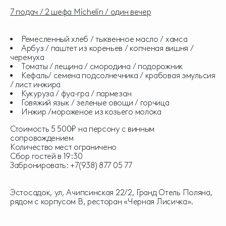
7 подач / 2 шефа Michelin / один вечер
Ремесленный хлеб / тыквенное масло / хамса
Арбуз / паштет из кореньев / копченая вишня /
черемуха
Томаты / лещина / смородина / подорожник
Кефаль/ семена подсолнечника / крабовая эмульсия
/ лист инжира
Кукуруза / фуа-гра / пармезан
Говяжий язык / зеленые овощи / горчица
Инжир /мороженое из козьего молока
Стоимость 5 500₽ на персону с винным
сопровождением
Количество мест ограничено
Сбор гостей в 19:30
Забронировать: +7(938) 877 05 77
Эстосадок, ул, Ачипсинская 22/2, Гранд Отель Поляна,
рядом с корпусом В, ресторан «Черная Лисичка».